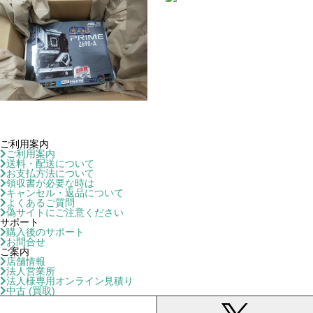
ご利用案内
ご利用案内
送料・配送について
お支払方法について
領収書が必要な時は
キャンセル・返品について
よくあるご質問
偽サイトにご注意ください
サポート
購入後のサポート
お問合せ
ご案内
店舗情報
法人営業所
法人様専用オンライン見積り
中古 (買取)