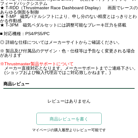
フィードバックシステム
★ T-RDD（Thrustmaster Race Dashboard Display） 画面でレースの
あらゆる側面を制御
★ T-MP 磁気パドルシフトにより、申し分のない精度とはっきりとわ
かる作動感
★ T-3PM 磁気ペダルセットには調整可能なブレーキ圧力を搭載
■ 対応機種：PS4/PS5/PC
◎ 詳細な仕様についてはメーカーサイトからご確認ください。
※ 製品及び付属品のデザイン・色・仕様等は予告なく変更される場合
があります
※Thrustmaster製品サポートについて
メーカー直接対応となります。メーカーサポートまでご連絡下さい。
(ショップおよび輸入代理店ではご対応致しかねます。)
商品レビュー
レビューはありません
商品レビューを書く
マイページの購入履歴よりレビュー可能です