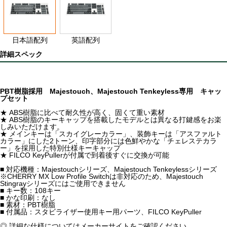
日本語配列
英語配列
詳細スペック
PBT樹脂採用 Majestouch、Majestouch Tenkeyless専用 キャッ
プセット
★ ABS樹脂に比べて耐久性が高く、固くて重い素材
★ ABS樹脂のキーキャップを搭載したモデルとは異なる打鍵感をお楽
しみいただけます。
★ メインキーは「スカイグレーカラー」、装飾キーは「アスファルト
カラー」にした2トーン、印字部分には色鮮やかな「チェレステカラ
ー」を採用した特別仕様キーキャップ
★ FILCO KeyPullerが付属で到着後すぐに交換が可能
■ 対応機種：Majestouchシリーズ、Majestouch Tenkeylessシリーズ
※CHERRY MX Low Profile Switchは非対応のため、Majestouch
Stingrayシリーズにはご使用できません
■ キー数：108キー
■ かな印刷：なし
■ 素材：PBT樹脂
■ 付属品：スタビライザー使用キー用パーツ、FILCO KeyPuller
◎ 詳細な仕様についてはメーカーサイトをご確認ください。