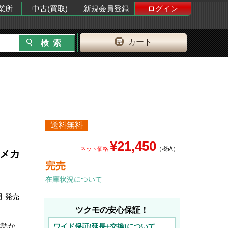
業所
中古(買取)
新規会員登録
ログイン
カート
送料無料
¥21,450
ネット価格
（税込）
 メカ
完売
在庫状況について
月 発売
ツクモの安心保証！
本語か
ワイド保証(延長+交換)について