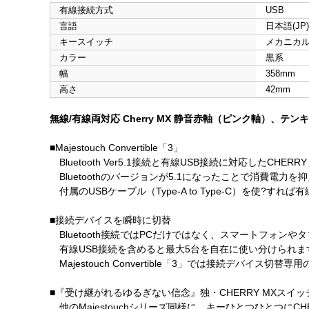
有線接続方式
USB
言語
日本語(JP)
キースイッチ
メカニカ
カラー
黒系
幅
358mm
高さ
42mm
無線/有線両対応 Cherry MX 静音赤軸（ピンク軸）、テ
■Majestouch Convertible「3」
Bluetooth Ver5.1接続と有線USB接続に対応したCH
Bluetoothのバージョンが5.1になったことで消費電
付属のUSBケーブル（Type-A to Type-C）を使?すれ
■接続デバイスを瞬時に切替
Bluetooth接続ではPCだけではなく、スマートフォ
有線USB接続を含めると最大5台を自在に使い分けられま
Majestouch Convertible「3」では接続デバイス切
■『受け継がれるゆるぎない信念』独・CHERRY MXスイッ
他のMajestouchシリーズ同様に、キーひとつひとつにCH