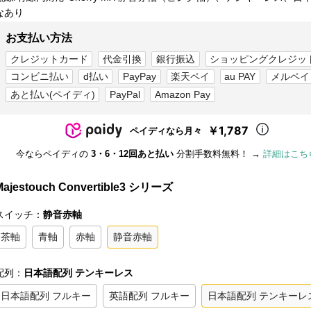
なあり
お支払い方法
クレジットカード
代金引換
銀行振込
ショッピングクレジッ
コンビニ払い
d払い
PayPay
楽天ペイ
au PAY
メルペイ
あと払い(ペイディ)
PayPal
Amazon Pay
￥1,787
ペイディなら月々
今ならペイディの
3・6・12回あと払い
分割手数料無料！ →
詳細はこち
Majestouch Convertible3 シリーズ
スイッチ：
静音赤軸
茶軸
青軸
赤軸
静音赤軸
配列：
日本語配列 テンキーレス
日本語配列 フルキー
英語配列 フルキー
日本語配列 テンキーレ