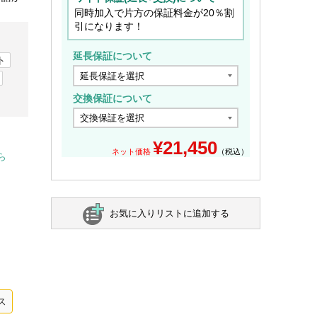
同時加入で片方の保証料金が20％割
引になります！
延長保証について
ト
交換保証について
¥
21,450
ネット価格
（税込）
ら
お気に入りリストに追加する
ス