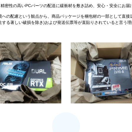
精密性の高いPCパーツの配送に緩衝材を敷き詰め、安心・安全にお届
境への配慮という観点から、商品パッケージを梱包材の一部として直接
生する著しい破損を除き)および発送伝票等が直貼りされていると言う