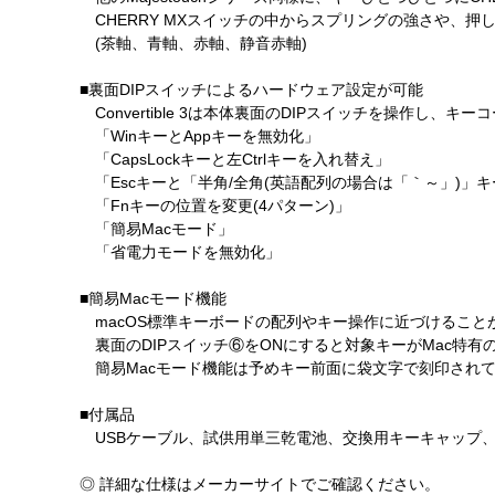
CHERRY MXスイッチの中からスプリングの強さや、押
(茶軸、青軸、赤軸、静音赤軸)
■裏面DIPスイッチによるハードウェア設定が可能
Convertible 3は本体裏面のDIPスイッチを操作し、
「WinキーとAppキーを無効化」
「CapsLockキーと左Ctrlキーを入れ替え」
「Escキーと「半角/全角(英語配列の場合は「｀～」)」
「Fnキーの位置を変更(4パターン)」
「簡易Macモード」
「省電力モードを無効化」
■簡易Macモード機能
macOS標準キーボードの配列やキー操作に近づけること
裏面のDIPスイッチ⑥をONにすると対象キーがMac特有
簡易Macモード機能は予めキー前面に袋文字で刻印され
■付属品
USBケーブル、試供用単三乾電池、交換用キーキャップ、FILCO
◎ 詳細な仕様はメーカーサイトでご確認ください。