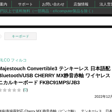
案内
サポート
お問い合わせ
店舗情報
法人営
00円以上で送料無料（一部商品・eXcomputer製品を除く）
キーボード
FILCO フィルコ
Majestouch Convertible3 テンキーレス 日本語配
Bluetooth/USB CHERRY MX静音赤軸 ワイヤレス
ニカルキーボード FKBC91MPS/JB3
(
0
)
2022年12
無線/有線両対応 Cherry MX 静音赤軸（ピンク軸）、テンキーレス、日