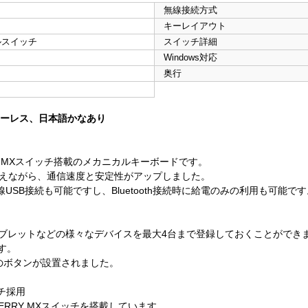
無線接続方式
キーレイアウト
ルスイッチ
スイッチ詳細
Windows対応
奥行
ンキーレス、日本語かなあり
ERRY MXスイッチ搭載のメカニカルキーボードです。
力を抑えながら、通信速度と安定性がアップしました。
ば有線USB接続も可能ですし、Bluetooth接続時に給電のみの利用も可能で
ンやタブレットなどの様々なデバイスを最大4台まで登録しておくことができ
す。
替専用のボタンが設置されました。
チ採用
ERRY MXスイッチを搭載しています。