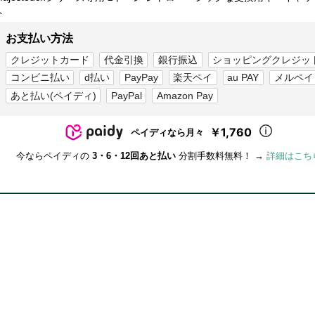
ト
お支払い方法
クレジットカード
代金引換
銀行振込
ショッピングクレジッ
コンビニ払い
d払い
PayPay
楽天ペイ
au PAY
メルペイ
あと払い(ペイディ)
PayPal
Amazon Pay
￥1,760
ペイディなら月々
今ならペイディの
3・6・12回あと払い
分割手数料無料！ →
詳細はこち