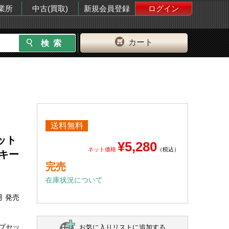
業所
中古(買取)
新規会員登録
ログイン
カート
送料無料
セット
¥5,280
ネット価格
（税込）
キー
完売
在庫状況について
月 発売
ップセッ
お気に入りリストに追加する