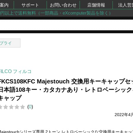
案内
サポート
お問い合わせ
店舗情報
法人営
00円以上で送料無料（一部商品・eXcomputer製品を除く）
プライ
FILCO フィルコ
FKCS108KFC Majestouch 交換用キーキャップ
日本語108キー・カタカナあり・レトロベーシック
キャップ
(
0
)
2022年4
Majestouchシリーズ専用 2トーン レトロベーシックな交換用キーキャ