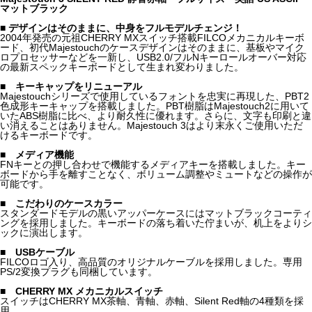
マットブラック
■ デザインはそのままに、中身をフルモデルチェンジ！
2004年発売の元祖CHERRY MXスイッチ搭載FILCOメカニカルキーボ
ード、初代Majestouchのケースデザインはそのままに、基板やマイク
ロプロセッサーなどを一新し、USB2.0/フルNキーロールオーバー対応
の最新スペックキーボードとして生まれ変わりました。
■ キーキャップをリニューアル
Majestouchシリーズで使用しているフォントを忠実に再現した、PBT2
色成形キーキャップを搭載しました。PBT樹脂はMajestouch2に用いて
いたABS樹脂に比べ、より耐久性に優れます。さらに、文字も印刷と違
い消えることはありません。Majestouch 3はより末永くご使用いただ
けるキーボードです。
■ メディア機能
FNキーとの押し合わせで機能するメディアキーを搭載しました。キー
ボードから手を離すことなく、ボリューム調整やミュートなどの操作が
可能です。
■ こだわりのケースカラー
スタンダードモデルの黒いアッパーケースにはマットブラックコーティ
ングを採用しました。キーボードの落ち着いた佇まいが、机上をよりシ
ックに演出します。
■ USBケーブル
FILCOロゴ入り、高品質のオリジナルケーブルを採用しました。専用
PS/2変換プラグも同梱しています。
■ CHERRY MX メカニカルスイッチ
スイッチはCHERRY MX茶軸、青軸、赤軸、Silent Red軸の4種類を採
用