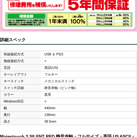
詳細スペック
有線接続方式
USB ＆ PS/2
無線接続方式
×
言語
英語(US)
キーレイアウト
フルキー
キースイッチ
メカニカルスイッチ
スイッチ詳細
静音赤軸（ピンク軸）
カラー
黒系
Windows対応
○
幅
440mm
奥行
138mm
高さ
38.5mm
Majestouch 3 SILENT RED 静音赤軸・フルサイズ・英語 US ASCII・