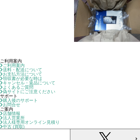
ご利用案内
ご利用案内
送料・配送について
お支払方法について
領収書が必要な時は
キャンセル・返品について
よくあるご質問
偽サイトにご注意ください
サポート
購入後のサポート
お問合せ
ご案内
店舗情報
法人営業所
法人様専用オンライン見積り
中古 (買取)