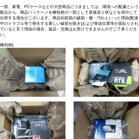
一部、家電、PCケースなどの大型商品につきましては、環境への配慮という
観点から、商品パッケージを梱包材の一部として直接送り状などを添付して
出荷する場合がございます。商品化粧箱の破損・傷・汚れといった理由(配達
中のトラブル等で発生する著しい破損を除き)および発送伝票等が直貼りされ
ていると言う理由の場合、返品・交換はお受けできませんのでご了承くださ
い。
梱包例)