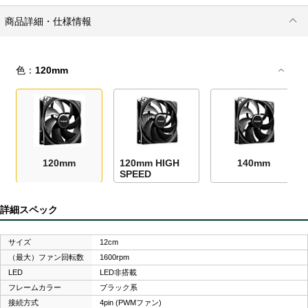
商品詳細・仕様情報
色：
120mm
120mm
120mm HIGH
140mm
SPEED
詳細スペック
サイズ
12cm
（最大）ファン回転数
1600rpm
LED
LED非搭載
フレームカラー
ブラック系
接続方式
4pin (PWMファン)