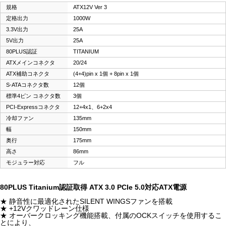
規格
ATX12V Ver 3
定格出力
1000W
3.3V出力
25A
5V出力
25A
80PLUS認証
TITANIUM
ATXメインコネクタ
20/24
ATX補助コネクタ
(4+4)pin x 1個 + 8pin x 1個
S-ATAコネクタ数
12個
標準4ピン コネクタ数
3個
PCI-Expressコネクタ
12+4x1、6+2x4
冷却ファン
135mm
幅
150mm
奥行
175mm
高さ
86mm
モジュラー対応
フル
80PLUS Titanium認証取得 ATX 3.0 PCIe 5.0対応ATX電源
★ 静音性に最適化されたSILENT WINGSファンを搭載
★ +12Vクワッドレーン仕様
★ オーバークロッキング機能搭載、付属のOCKスイッチを使用するこ
とにより、