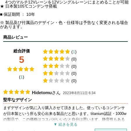
4つのマルチ12Vレーンを12Vシングルレーンにまとめることが可能
★ 日本製105℃コンデンサ搭載
■ 保証期間 ： 10年
※ 製品及び付属品のデザイン・色・仕様等は予告なく変更される場合
があります。
商品レビュー
総合評価
(
1
)
5
(0)
(0)
(0)
(
1
)
(0)
Hidetomu
さん
2023年8月11日 6:34
堅牢なデザイン
まずデザインが気に入り購入させて頂きました。使っているコンデンサ
が日本製という所も安心出来る製品だと思います。titanium認証・1000w
の製品で、この価格はコスパがいいなと自分は思います。静音性もある
ということなので、長く使っていけたらと思います。ありがとうござい