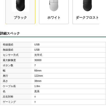
ブラック
ホワイト
ダークフロスト
詳細スペック
有線接続
USB
無線接続
USB
センサー方式
光学式
最大解像度
30000
ボタン数
7
幅
66mm
奥行
122mm
高さ
38mm
ケーブル長
1.8m
色
黒系
左右対称
○
ゲーミング
○