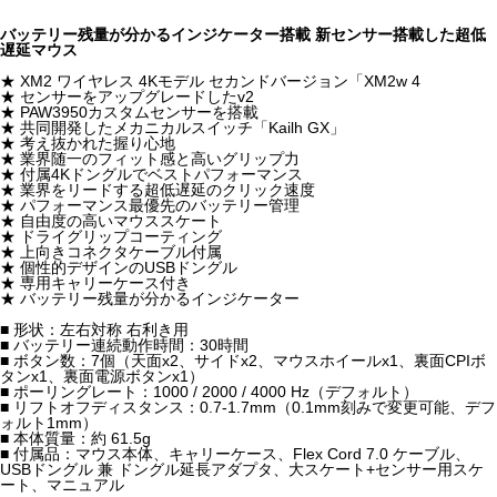
バッテリー残量が分かるインジケーター搭載 新センサー搭載した超低
遅延マウス
★ XM2 ワイヤレス 4Kモデル セカンドバージョン「XM2w 4
★ センサーをアップグレードしたv2
★ PAW3950カスタムセンサーを搭載
★ 共同開発したメカニカルスイッチ「Kailh GX」
★ 考え抜かれた握り心地
★ 業界随一のフィット感と高いグリップ力
★ 付属4Kドングルでベストパフォーマンス
★ 業界をリードする超低遅延のクリック速度
★ パフォーマンス最優先のバッテリー管理
★ 自由度の高いマウススケート
★ ドライグリップコーティング
★ 上向きコネクタケーブル付属
★ 個性的デザインのUSBドングル
★ 専用キャリーケース付き
★ バッテリー残量が分かるインジケーター
■ 形状：左右対称 右利き用
■ バッテリー連続動作時間：30時間
■ ボタン数：7個（天面x2、サイドx2、マウスホイールx1、裏面CPIボ
タンx1、裏面電源ボタンx1）
■ ポーリングレート：1000 / 2000 / 4000 Hz（デフォルト）
■ リフトオフディスタンス：0.7-1.7mm（0.1mm刻みで変更可能、デフ
ォルト1mm）
■ 本体質量：約 61.5g
■ 付属品：マウス本体、キャリーケース、Flex Cord 7.0 ケーブル、
USBドングル 兼 ドングル延長アダプタ、大スケート+センサー用スケ
ート、マニュアル