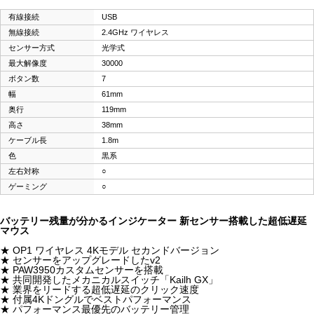
有線接続
USB
無線接続
2.4GHz ワイヤレス
センサー方式
光学式
最大解像度
30000
ボタン数
7
幅
61mm
奥行
119mm
高さ
38mm
ケーブル長
1.8m
色
黒系
左右対称
○
ゲーミング
○
バッテリー残量が分かるインジケーター 新センサー搭載した超低遅延
マウス
★ OP1 ワイヤレス 4Kモデル セカンドバージョン
★ センサーをアップグレードしたv2
★ PAW3950カスタムセンサーを搭載
★ 共同開発したメカニカルスイッチ「Kailh GX」
★ 業界をリードする超低遅延のクリック速度
★ 付属4Kドングルでベストパフォーマンス
★ パフォーマンス最優先のバッテリー管理