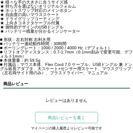
★ 様々な手の大きさに合うサイズ感
★ 持ち方を選ばないオリジナルフォルム
★ ホットスワップ対応のメインボタン
★ 自由度の高いマウススケート
★ ドライグリップコーティング
★ 上向きコネクタケーブル付属
★ 個性的デザインのUSBドングル
★ バッテリー残量が分かるインジケーター
■ 形状：左右対称 右利き用
■ バッテリー連続動作時間：30時間
■ ポーリングレート：1000 / 2000 / 4000 Hz（デフォルト）
■ リフトオフディスタンス：0.7-1.7mm（0.1mm刻みで変更可能、デフ
ォルト1mm）
■ 本体重量：約 59.5g
■ 付属品：マウス本体、Flex Cord 7.0 ケーブル、USBドングル 兼 ドン
グル延長アダプタ、大スケート+センサー用スケート、マウスグリップ
（左右両サイド用のみ）、プラスドライバー、マニュアル
商品レビュー
レビューはありません
商品レビューを書く
マイページの購入履歴よりレビュー可能です