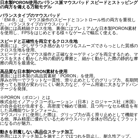
日本製PORON使用のバランス派マウスパッド スピードとストッピング
の両方を備える万能モデル
バランスタイプのマウスパッド
「EM-B」は、マウス操作のスピードとコントロール性の両方を重視し
た、バランスタイプのマウスパッド。
表側には高精細クロス生地、裏側にはプレミアムな日本製PORON素材
を使用し、FPSをはじめとする様々なゲームで幅広く使える。
スピードと正確性を両立するクロス生地
表面には、少しザラつき感がありつつもスムーズでさらっとした質感の
クロス生地を使用。
スピーディーなマウス操作と正確なターゲティングを両立するため、マ
ウスを大きく動かした時の動的な摩擦と、細かく動かした際の静的な摩
擦の両方を最適化。
高品質な日本製PORON素材を使用
裏面には日本製の高品質素材「PORON」を使用。
厚みが均一でフラットな一貫性、滑り止めとしてのグリップ力、長期間
使っても形状が変わりにくい耐久力など、ゲーム用途に大きなアドバン
テージを発揮。
※PORON（ポロン）とは
株式会社イノアックコーポレーション（日本）とロジャース社（米国）
の合弁会社が生産する、高密度で極めて微細、且つ均一なセル構造を有
した高機能ウレタンフォーム。
マウスパッドに使用した際は、グリップ力が高く滑り止めとして機能す
る他、厚み精度に優れているためマウスパッド全体が凹凸なくフラット
になるのが魅力。
動きを邪魔しない高品位ステッチ加工
外周にはステッチ加工を施すことでほつれを防止し、耐久性アップ。