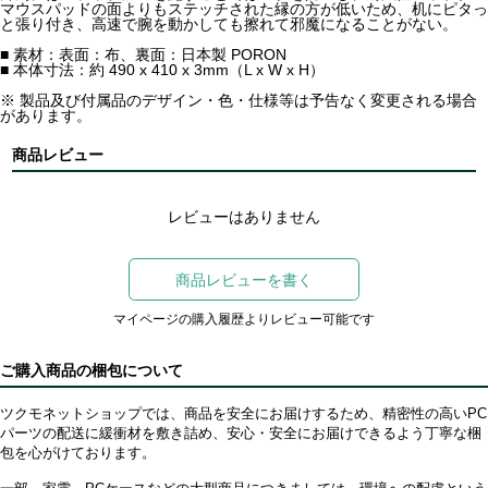
マウスパッドの面よりもステッチされた縁の方が低いため、机にピタっ
と張り付き、高速で腕を動かしても擦れて邪魔になることがない。
■ 素材：表面：布、裏面：日本製 PORON
■ 本体寸法：約 490 x 410 x 3mm（L x W x H）
※ 製品及び付属品のデザイン・色・仕様等は予告なく変更される場合
があります。
商品レビュー
レビューはありません
商品レビューを書く
マイページの購入履歴よりレビュー可能です
ご購入商品の梱包について
ツクモネットショップでは、商品を安全にお届けするため、精密性の高いPC
パーツの配送に緩衝材を敷き詰め、安心・安全にお届けできるよう丁寧な梱
包を心がけております。