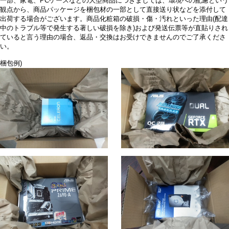
一部、家電、PCケースなどの大型商品につきましては、環境への配慮という
観点から、商品パッケージを梱包材の一部として直接送り状などを添付して
出荷する場合がございます。商品化粧箱の破損・傷・汚れといった理由(配達
中のトラブル等で発生する著しい破損を除き)および発送伝票等が直貼りされ
ていると言う理由の場合、返品・交換はお受けできませんのでご了承くださ
い。
梱包例)