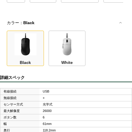
カラー：
Black
Black
White
詳細スペック
有線接続
USB
無線接続
×
センサー方式
光学式
最大解像度
26000
ボタン数
6
幅
61mm
奥行
118.2mm