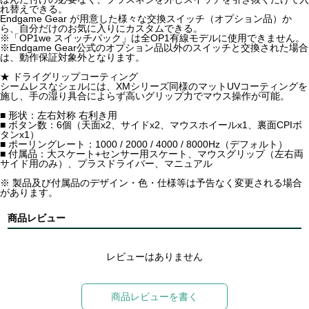
れ替えできる。
Endgame Gear が用意した様々な交換スイッチ（オプション品）か
ら、自分だけのお気に入りにカスタムできる。
※「OP1we スイッチパック」は全OP1有線モデルに使用できません。
※Endgame Gear公式のオプション品以外のスイッチと交換された場合
は、動作保証対象外となります。
★ ドライグリップコーティング
シームレスなシェルには、XMシリーズ同様のマットUVコーティングを
施し、手の湿り具合によらず高いグリップ力でマウス操作が可能。
■ 形状：左右対称 右利き用
■ ボタン数：6個（天面x2、サイドx2、マウスホイールx1、裏面CPIボ
タンx1）
■ ポーリングレート：1000 / 2000 / 4000 / 8000Hz（デフォルト）
■ 付属品：大スケート+センサー用スケート、マウスグリップ（左右両
サイド用のみ）、プラスドライバー、マニュアル
※ 製品及び付属品のデザイン・色・仕様等は予告なく変更される場合
があります。
商品レビュー
レビューはありません
商品レビューを書く