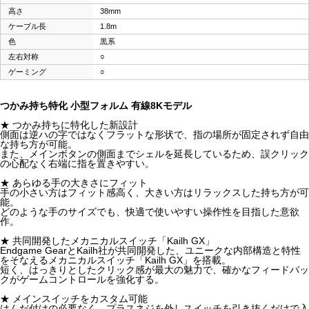
高さ
38mm
ケーブル長
1.8m
色
黒系
左右対称
○
ゲーミング
○
つかみ持ち特化 小型フォルム 有線8Kモデル
★ つかみ持ちに特化した新設計
側面は逆ハの字ではなくフラットな形状で、指の場所が固定されず自由
な持ち方が可能。
また、メインボタンの側面までシェルを延長しているため、誤クリック
の心配なく右端に指を置きやすい。
★ あらゆる手の大きさにフィット
手の小さい方はフィット感高く、大きい方はリラックスした持ち方が可
能。
どのような手のサイズでも、快適で使いやすい操作性を目指した意欲
作。
★ 共同開発したメカニカルスイッチ「Kailh GX」
Endgame GearとKailh社が共同開発した、ユニークな内部構造と特性
をそなえるメカニカルスイッチ「Kailh GX」を搭載。
短く、はっきりとしたクリック感が最大の魅力で、確かなフィードバッ
クがゲームコントロールを強化する。
★ メインスイッチをカスタム可能
はんだ付けの必要なく、プラスネジを外しスイッチを引き抜くだけで入