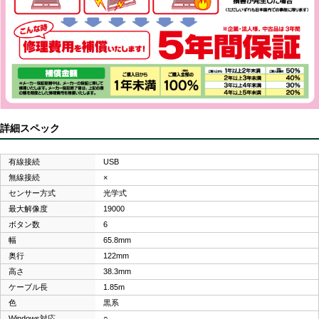
詳細スペック
有線接続
USB
無線接続
×
センサー方式
光学式
最大解像度
19000
ボタン数
6
幅
65.8mm
奥行
122mm
高さ
38.3mm
ケーブル長
1.85m
色
黒系
Windows対応
○