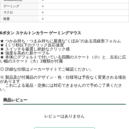
ゲーミング
○
マクロ
○
軽量
○
6ボタン スケルトンカラー ゲーミングマウス
★ つかみ持ち・つまみ持ちに最適な“くぼみ”のある流線形フォルム
★ 1ミリ秒以下のクリック反応速度
★ スイッチを厳選し絶妙なクリック感
★ 強度を高めた新ケーブル
★ 本体にデフォルトで付いている四隅のスケート（小）と、左右に広
い幅のスケート（大）2種類が付属
◎ 詳細な仕様はメーカーサイトでご確認ください。
※ 製品及び付属品のデザイン・色・仕様等は予告なく変更される場合
があります
これによる返品・交換には対応できませんので予めご了承くださ
い。
商品レビュー
レビューはありません