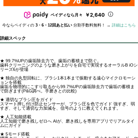
￥2,640
ペイディなら月々
今ならペイディの
3・6・12回あと払い
分割手数料無料！ →
詳細はこちら
詳細スペック
★ 99.7%UPの歯垢除去力で、歯垢の蓄積まで防ぐ。
歯科クリーニングのような磨き上がりを自宅で実現するオーラルB iOシ
リーズ6が登場
★ 独自の丸型回転に、ブラシ1本1本まで振動する遠心マイクロモーシ
ョンを搭載
歯垢を物理的にこすり取るから99.7%UPの歯垢除去力で歯垢の蓄積ま
で防ぎます(P&G調べ。手磨きとの比較)
★ 適切なブラシ圧をガイド
スマート押し付け防止センサーが、ブラシ圧を色でガイド 強すぎ、弱
すぎ、そして適切な力加減を、信号のように教えてくれます。
★ 人工知能搭載
人工知能で磨き残しゼロへ AIが、磨き残しを専用アプリでリアルタイ
ムにガイド
★ 5モード搭載