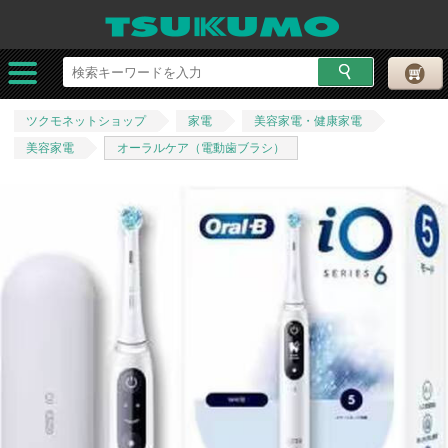
ツクモネットショップ
家電
美容家電・健康家電
美容家電
オーラルケア（電動歯ブラシ）