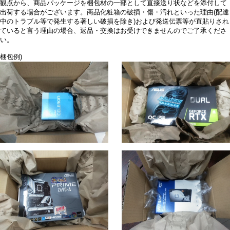
観点から、商品パッケージを梱包材の一部として直接送り状などを添付して
出荷する場合がございます。商品化粧箱の破損・傷・汚れといった理由(配達
中のトラブル等で発生する著しい破損を除き)および発送伝票等が直貼りされ
ていると言う理由の場合、返品・交換はお受けできませんのでご了承くださ
い。
梱包例)