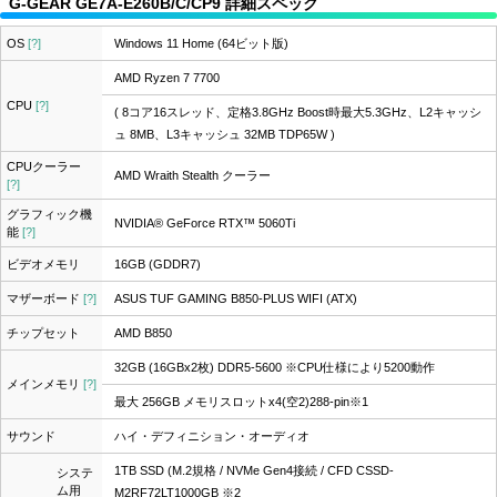
G-GEAR GE7A-E260B/C/CP9 詳細スペック
OS
[?]
Windows 11 Home (64ビット版)
AMD Ryzen 7 7700
CPU
[?]
( 8コア16スレッド、定格3.8GHz Boost時最大5.3GHz、L2キャッシ
ュ 8MB、L3キャッシュ 32MB TDP65W )
CPUクーラー
AMD Wraith Stealth クーラー
[?]
グラフィック機
NVIDIA® GeForce RTX™ 5060Ti
能
[?]
ビデオメモリ
16GB (GDDR7)
マザーボード
[?]
ASUS TUF GAMING B850-PLUS WIFI (ATX)
チップセット
AMD B850
32GB (16GBx2枚) DDR5-5600 ※CPU仕様により5200動作
メインメモリ
[?]
最大 256GB メモリスロットx4(空2)288-pin
※1
サウンド
ハイ・デフィニション・オーディオ
1TB SSD (M.2規格 / NVMe Gen4接続 / CFD CSSD-
システ
ム用
M2RF72LT1000GB
※2