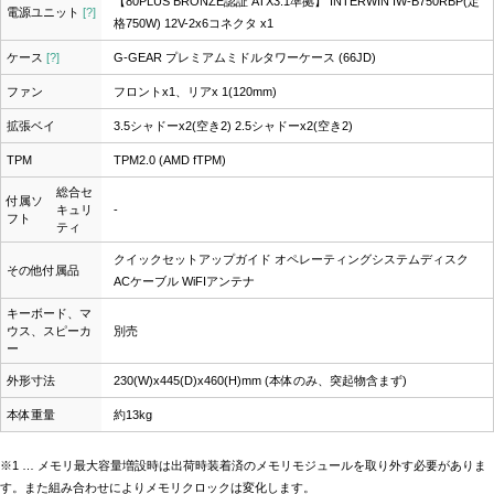
【80PLUS BRONZE認証 ATX3.1準拠】 INTERWIN IW-B750RBP(定
電源ユニット
[?]
格750W) 12V-2x6コネクタ x1
ケース
[?]
G-GEAR プレミアムミドルタワーケース (66JD)
ファン
フロントx1、リアx 1(120mm)
拡張ベイ
3.5シャドーx2(空き2) 2.5シャドーx2(空き2)
TPM
TPM2.0 (AMD fTPM)
総合セ
付属ソ
キュリ
-
フト
ティ
クイックセットアップガイド オペレーティングシステムディスク
その他付属品
ACケーブル WiFIアンテナ
キーボード、マ
ウス、スピーカ
別売
ー
外形寸法
230(W)x445(D)x460(H)mm (本体のみ、突起物含まず)
本体重量
約13kg
※1 … メモリ最大容量増設時は出荷時装着済のメモリモジュールを取り外す必要がありま
す。また組み合わせによりメモリクロックは変化します。