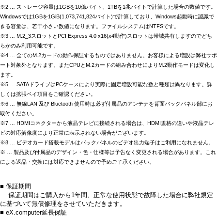
※2 … ストレージ容量は1GBを10億バイト、1TBを1兆バイトで計算した場合の数値です。
Windowsでは1GBを1GiB(1,073,741,824バイト)で計算しており、Windows起動時に認識で
きる容量は、若干小さい数値になります。ファイルシステムはNTFSです。
※3 … M.2_3スロットとPCI Express 4.0 x16(x4動作)スロットは帯域共有しますのでどち
らかのみ利用可能です。
※4 … 全てのM.2カードの動作保証するものではありません。お客様による増設は弊社サポ
ート対象外となります。またCPUとM.2カードの組み合わせによりM.2動作モードは変化し
ます。
※5 … SATAドライブはPCケースにより実際に固定増設可能な数と種類は異なります。詳
しくは拡張ベイ項目をご確認ください。
※6 … 無線LAN 及び Bluetooth 使用時は必ず付属品のアンテナを背面バックパネル部にお
取付ください。
※7 … HDMIコネクターから液晶テレビに接続される場合は、HDMI規格の違いや液晶テレ
ビの対応解像度により正常に表示されない場合がございます。
※8 … ビデオカード搭載モデルはバックパネルのビデオ出力端子はご利用になれません。
※ … 製品及び付属品のデザイン・色・仕様等は予告なく変更される場合があります。これ
による返品・交換には対応できませんので予めご了承ください。
■ 保証期間
保証期間はご購入から1年間、正常な使用状態で故障した場合に弊社規定
に基づいて無償修理をさせていただきます。
■ eX.computer延長保証