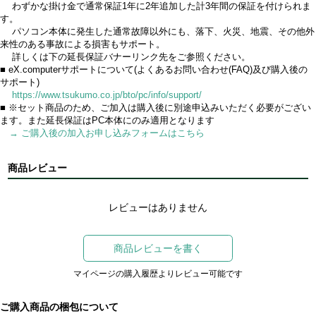
わずかな掛け金で通常保証1年に2年追加した計3年間の保証を付けられま
す。
パソコン本体に発生した通常故障以外にも、落下、火災、地震、その他外
来性のある事故による損害もサポート。
詳しくは下の延長保証バナーリンク先をご参照ください。
■ eX.computerサポートについて(よくあるお問い合わせ(FAQ)及び購入後の
サポート)
https://www.tsukumo.co.jp/bto/pc/info/support/
■ ※セット商品のため、ご加入は購入後に別途申込みいただく必要がござい
ます。また延長保証はPC本体にのみ適用となります
→ ご購入後の加入お申し込みフォームはこちら
商品レビュー
レビューはありません
商品レビューを書く
マイページの購入履歴よりレビュー可能です
ご購入商品の梱包について