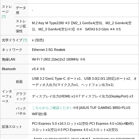
ストレ
データ
-
ージ
用
[?]
ストレ
M.2 Key M Type2280 ✕3【M2_1 Gen5x4(空0)、M2_2 Gen4x4(空
ージ拡
1)、M2_3 Gen4x4(空1)※3】
※4
SATA3 6.0 Gb/s ✕4
※5
張性
光学ドライブ
[?]
x (別売)
ネットワーク
Ethernet 2.5G Realtek
無線LAN
Wi-Fi 7 (802.11be)2x2 160MHz
※6
Bluetooth
v5.4 ※6
USB 3.2 Gen1 Type-C ポートx1、USB 3.0(2.0/1.1対応)ポートx2、オ
前面
ーディオ入出力(マイク入力x1、ヘッドフォン出力x1)
インタ
グラフ
ーフェ
ディスプレイ出力(HDMI) x1
※7
ディスプレイ出力(DisplayPort) x3
ィック
ース
こちらからご確認ください
※8
[ASUS TUF GAMING B850-PLUS
バック
パネル
WIFI]仕様
PCI Express 5.0 x16スロットx1(空0) PCI Express 4.0 x16(x4動作)
拡張スロット
スロットx1(空1)※3 PCI Express 4.0 x1スロットx2(空2)