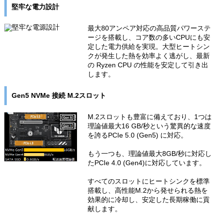
堅牢な電力設計
最大80アンペア対応の高品質パワーステ
ージを搭載し、コア数の多いCPUにも安
定した電力供給を実現。大型ヒートシン
クが発生した熱を効率よく逃がし、最新
の Ryzen CPU の性能を安定して引き出
します。
Gen5 NVMe 接続 M.2スロット
M.2スロットも豊富に備えており、1つは
理論値最大16 GB/秒という驚異的な速度
を誇るPCIe 5.0 (Gen5) に対応。
もう一つも、理論値最大8GB/秒に対応し
たPCIe 4.0 (Gen4)に対応しています。
すべてのスロットにヒートシンクを標準
搭載し、高性能M.2から発せられる熱を
効果的に冷却し、安定した長期稼働に貢
献します。