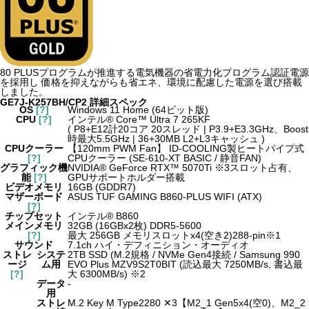
80 PLUSプログラムが推進する電気機器の省電力化プログラム認証電源
を採用し 価格を抑えながらも省エネ、環境に配慮した電源を選び搭載
しました。
GE7J-K257BH/CP2 詳細スペック
OS
[?]
Windows 11 Home (64ビット版)
CPU
[?]
インテル® Core™ Ultra 7 265KF
( P8+E12計20コア 20スレッド | P3.9+E3.3GHz、Boost
時最大5.5GHz | 36+30MB L2+L3キャッシュ )
CPUクーラー
【120mm PWM Fan】 ID-COOLING製ヒートパイプ式
[?]
CPUクーラー (SE-610-XT BASIC / 静音FAN)
グラフィック機
NVIDIA® GeForce RTX™ 5070Ti ※3スロット占有、
能
[?]
GPUサポートホルダー搭載
ビデオメモリ
16GB (GDDR7)
マザーボード
ASUS TUF GAMING B860-PLUS WIFI (ATX)
[?]
チップセット
インテル® B860
メインメモリ
32GB (16GBx2枚) DDR5-5600
[?]
最大 256GB メモリスロットx4(空き2)288-pin
※1
サウンド
7.1ch ハイ・デフィニション・オーディオ
ストレ
システ
2TB SSD (M.2規格 / NVMe Gen4接続 / Samsung 990
ージ
ム用
EVO Plus MZV9S2T0BIT (読込最大 7250MB/s, 書込最
[?]
大 6300MB/s)
※2
データ
-
用
ストレ
M.2 Key M Type2280 ✕3【M2_1 Gen5x4(空0)、M2_2