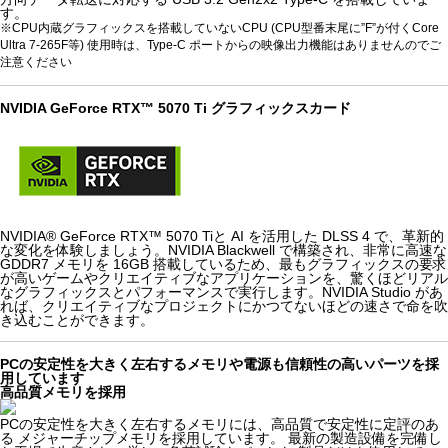
す。
※CPU内蔵グラフィックスを搭載していないCPU (CPU型番末尾に”F”が付くCore
Ultra 7-265F等) 使用時は、Type-C ポートからの映像出力機能はありませんのでご
注意ください
NVIDIA GeForce RTX™ 5070 Ti グラフィックスカード
NVIDIA® GeForce RTX™ 5070 Tiと AI を活用した DLSS 4 で、革新的
な変化を体験しましょう。NVIDIA Blackwell で構築され、非常に高速な
GDDR7 メモリを 16GB 搭載しているため、最もグラフィックスの要求
が高いゲームやクリエイティブなアプリケーションを、驚くほどリアル
なグラフィックスとパフォーマンスで実行します。NVIDIA Studio があ
れば、クリエイティブなプロジェクトにかつてないほどの速さで命を吹
き込むことができます。
PCの安定性を大きく左右するメモリや電源も信頼性の高いパーツを採
用しています
高品質メモリを採用
PCの安定性を大きく左右するメモリには、高品質で安定性に定評のあ
る メジャーチップメモリを採用しています。 最新の製造設備を完備し