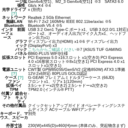
ージ拡
Gen4x4(空1)、M2_3 Gen4x4(空1)】※3 SATA3 6.0
張性
Gb/s ✕4 ※4
光学ドライブ
x (別売)
[?]
ネットワーク
Realtek 2.5Gb Ethernet
無線LAN
Wi-Fi 7 2x2 160MHz IEEE 802.11be/ax/ac ※5
Bluetooth
Bluetooth V5.4 ※5
インタ
前面
USB 3.2 Gen1 Type-C ポートx1、USB 3.0(2.0/1.1対応)
ーフェ
ポートx2、オーディオ入出力(マイク入力x1、ヘッドフ
ース
ォン出力x1)
グラフ
ディスプレイ出力(HDMI) x1
※6
ディスプレイ出力
ィック
(DisplayPort) x3
バック
こちらからご確認ください
※7
[ASUS TUF GAMING
パネル
B860-PLUS WIFI]仕様
拡張スロット
PCI Express 5.0 x16スロット x1(空き0) PCI Express
4.0 x16形状スロット
※8
x1(空き1) PCI Express 4.0 x1
スロットx1(空き1)
電源ユニット
CWT製 GPW850S5/Gen5/V2 (定格850W) ATX3.1準拠
[?]
12V-2x6対応 80PLUS GOLD認証
ケース
[?]
G-GEAR プレミアムミドルタワーケース (66JD)
ファン
フロントx1、リアx 1(120mm)
拡張ベイ
3.5シャドーx2(空き2) 2.5シャドーx2(空き2)
TPM
TPM2.0 (インテル® PTT)
付属ソ
総合セ
-
フト
キュリ
ティ
その他付属品
クイックセットアップガイド オペレーティングシステ
ムディスク ACケーブル WiFIアンテナ
キーボード、マ
別売
ウス、スピーカ
ー
外形寸法
230(W)x445(D)x460(H)mm (本体のみ、突起物含まず)