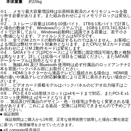
本体重量
約15kg
※1 … メモリ最大容量増設時は出荷時装着済のメモリモジュールを取
り外す必要があります。また組み合わせによりメモリクロックは変化し
ます。
※2 … ストレージ容量は1GBを10億バイト、1TBを1兆バイトで計算し
た場合の数値です。Windowsのシステムでは、1GBを1,073,741,824バ
イトで計算しており、Windows起動時に認識できる容量は、若干小さ
い数値になります。ファイルシステムはNTFSです。
※3 … 全てのM.2カードの動作保証するものではありません。お客様に
よる増設は弊社サポート対象外となります。またCPUとM.2カードの組
み合わせによりM.2動作モードは変化します。
※4 … SATAドライブはPCケースにより実際に固定増設可能な数と種類
は異なります。詳しくは拡張ベイ項目をご確認ください。またSATA用
データケーブルは別売となります。
※5 … 無線LAN 及び Bluetooth 使用時は必ず付属品のロッドアンテナ2
本を背面バックパネル部にお取付ください。
※6 … HDMIコネクターから液晶テレビに接続される場合は、HDMI規
格の違いや液晶テレビの対応解像度により正常に表示されない場合がご
ざいます。
※7 … ビデオカード搭載モデルはバックパネルのビデオ出力端子はご
利用になれません。
※8 … PCI-E 4.0 x16形状スロットはx4モードまで対応。またPCI-E x1
スロット使用時は x2モードとなります。
※ … 製品及び付属品のデザイン・色・仕様等は予告なく変更される場
合があります。これによる返品・交換には対応できませんので予めご了
承ください。
■ 保証期間
保証期間はご購入から1年間、正常な使用状態で故障した場合に弊社規定
に基づいて無償修理をさせていただきます。
■ eX.computer延長保証