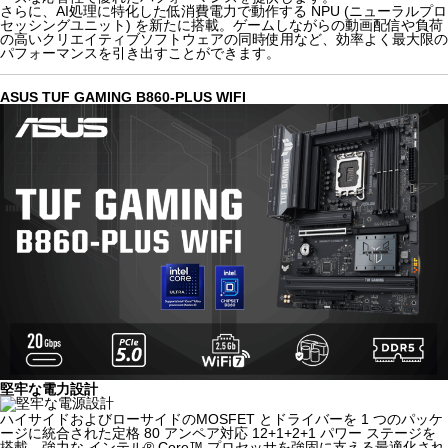
さらに、AI処理に特化した低消費電力で動作する NPU (ニューラルプロ
セッシングユニット) を新たに搭載。ゲームしながらの動画配信や負荷
の高いクリエイティブソフトウェアの同時使用など、効率よく最大限の
パフォーマンスを引き出すことができます。
ASUS TUF GAMING B860-PLUS WIFI
堅牢な電力設計
ハイサイドおよびローサイドのMOSFET とドライバーを 1 つのパッケ
ージに統合された定格 80 アンペア対応 12+1+2+1 パワー ステージを
搭載。強力な インテル® Core™ プロセッサを強固に支える最適化され