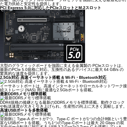
た電力供給と安定性を提供します。
PCI Express 5.0に対応したPCIeスロットとM.2スロット
大型のグラフィックボードを強固に支える金属製の PCIeスロットは、
最新のPCIe 5.0規格に対応。互換性のあるデバイスに最大 64 GB/s の
驚異的な速度を提供します。
2.5Gb対応 高速イーサネット搭載 & Wi-Fi・Bluetooth対応
イーサネットポートは、高速インターネットやローカルネットワーク接
続ストレージ (NAS) 用に最適な2.5Gbポートを搭載。
最新DDR5メモリ標準搭載
DDR4規格の後継となる最新のDDR5メモリを標準搭載。動作クロック
や転送速度が大きく引き上げられ、生産性の向上に大きく貢献します。
高速USBポートを多数搭載
背面側に Type-A ポートが7つ、Type-C ポートが1つの合計8個という豊
富なUSBポートを搭載。うち1つのType-Cポートは最大 20 Gbps の双
方向データ転送に対応する USB 3.2 Gen2x2 Type-C を搭載していま