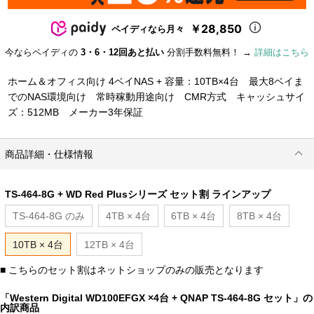
￥28,850
ペイディなら月々
今ならペイディの
3・6・12回あと払い
分割手数料無料！ →
詳細はこちら
ホーム＆オフィス向け 4ベイNAS + 容量：10TB×4台 最大8ベイま
でのNAS環境向け 常時稼動用途向け CMR方式 キャッシュサイ
ズ：512MB メーカー3年保証
商品詳細・仕様情報
TS-464-8G + WD Red Plusシリーズ セット割 ラインアップ
TS-464-8G のみ
4TB × 4台
6TB × 4台
8TB × 4台
10TB × 4台
12TB × 4台
■ こちらのセット割はネットショップのみの販売となります
「Western Digital WD100EFGX ×4台 + QNAP TS-464-8G セット」の
内訳商品