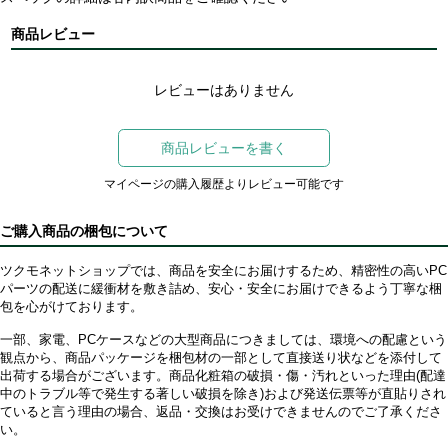
商品レビュー
レビューはありません
商品レビューを書く
マイページの購入履歴よりレビュー可能です
ご購入商品の梱包について
ツクモネットショップでは、商品を安全にお届けするため、精密性の高いPC
パーツの配送に緩衝材を敷き詰め、安心・安全にお届けできるよう丁寧な梱
包を心がけております。
一部、家電、PCケースなどの大型商品につきましては、環境への配慮という
観点から、商品パッケージを梱包材の一部として直接送り状などを添付して
出荷する場合がございます。商品化粧箱の破損・傷・汚れといった理由(配達
中のトラブル等で発生する著しい破損を除き)および発送伝票等が直貼りされ
ていると言う理由の場合、返品・交換はお受けできませんのでご了承くださ
い。