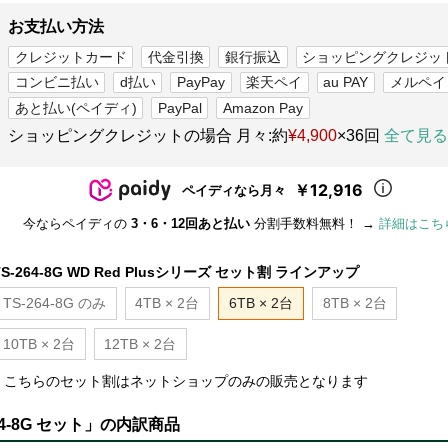
お支払い方法
クレジットカード
代金引換
銀行振込
ショッピングクレジッ
コンビニ払い
d払い
PayPay
楽天ペイ
au PAY
メルペイ
あと払い(ペイディ)
PayPal
Amazon Pay
ショッピングクレジットの場合 月々:約
¥4,900
×36回
全て見る
￥12,916
ペイディなら月々
今ならペイディの
3・6・12回あと払い
分割手数料無料！ →
詳細はこち
TS-264-8G WD Red Plusシリーズ セット割 ラインアップ
TS-264-8G のみ
4TB × 2台
6TB × 2台
8TB × 2台
10TB × 2台
12TB × 2台
■ こちらのセット割はネットショップのみの販売となります
TS-264-8G セット」の内訳商品