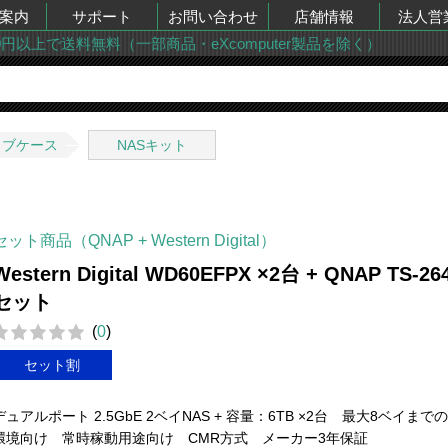
案内
サポート
お問い合わせ
店舗情報
法人営
00円以上で送料無料（一部商品・eXcomputer製品を除く）
イブケース
NASキット
セット商品（QNAP + Western Digital）
Western Digital WD60EFPX ×2台 + QNAP TS-26
セット
(
0
)
セット割
デュアルポート 2.5GbE 2ベイNAS + 容量：6TB ×2台 最大8ベイまでの
環境向け 常時稼動用途向け CMR方式 メーカー3年保証