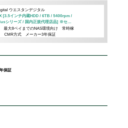
 Digital ウエスタンデジタル
 [3.5インチ内蔵HDD / 6TB / 5400rpm /
 Plusシリーズ / 国内正規代理店品] ※セッ
品
B 最大8ベイまでのNAS環境向け 常時稼
 CMR方式 メーカー3年保証
3年保証