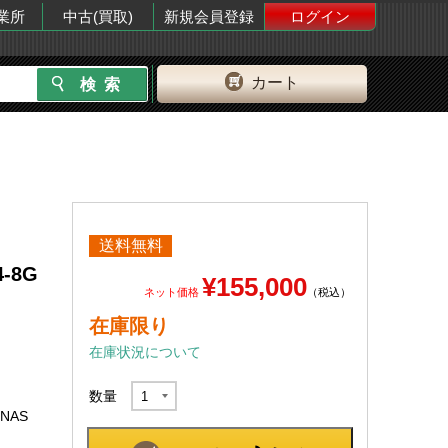
業所
中古(買取)
新規会員登録
ログイン
カート
送料無料
4-8G
¥155,000
ネット価格
（税込）
在庫限り
在庫状況について
数量
NAS