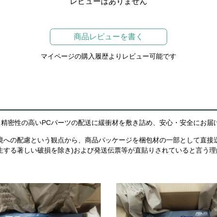
レビューはありません
商品レビューを書く
マイページの購入履歴よりレビュー可能です
精密性の高いPCパーツの配送に緩衝材を敷き詰め、安心・安全にお届
境への配慮という観点から、商品パッケージを梱包材の一部として直接
生する著しい破損を除き)および発送伝票等が直貼りされていると言う