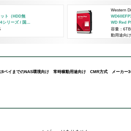
Western
Sキット（HDD無
WD60EFPX
-x64シリーズ / 国内
WD Red
ト販売商
S
容量：6T
動用途向け
2台 最大8ベイまでのNAS環境向け 常時稼動用途向け CMR方式 メーカー