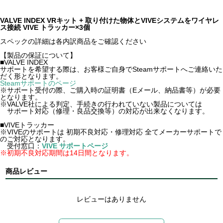
VALVE INDEX VRキット + 取り付けた物体とVIVEシステムをワイヤレ
ス接続 VIVE トラッカー×3個
スペックの詳細は各内訳商品をご確認ください
【製品の保証について】
■VALVE INDEX
サポートを希望する際は、お客様ご自身でSteamサポートへご連絡いた
だく形となります。
Steamサポートのページ
※サポート受付の際、ご購入時の証明書（Eメール、納品書等）が必要
となります。
※VALVE社による判定、手続きの行われていない製品については
サポート対応（修理・良品交換等）の対応が出来なくなります。
■VIVEトラッカー
※VIVEのサポートは 初期不良対応・修理対応 全てメーカーサポートで
のご対応となります。
受付窓口：
VIVE サポートページ
※初期不良対応期間は14日間となります。
商品レビュー
レビューはありません