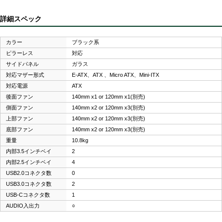
詳細スペック
カラー
ブラック系
ピラーレス
対応
サイドパネル
ガラス
対応マザー形式
E-ATX、ATX 、Micro ATX、Mini-ITX
対応電源
ATX
後面ファン
140mm x1 or 120mm x1(別売)
側面ファン
140mm x2 or 120mm x3(別売)
上部ファン
140mm x2 or 120mm x3(別売)
底部ファン
140mm x2 or 120mm x3(別売)
重量
10.8kg
内部3.5インチベイ
2
内部2.5インチベイ
4
USB2.0コネクタ数
0
USB3.0コネクタ数
2
USB-Cコネクタ数
1
AUDIO入出力
○