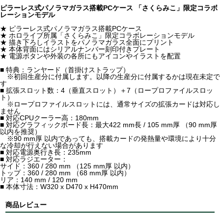
ピラーレス式パノラマガラス搭載PCケース 「さくらみこ」限定コラボ
レーションモデル
★ ピラーレス式パノラマガラス搭載PCケース
★ ホロライブ所属「さくらみこ」限定コラボレーションモデル
★ 描き下ろしイラストをパノラマガラス全面にプリント
★ 本体背面にはシリアルナンバー刻印付きプレート
★ 電源ボタンや外装の各所にもアイコンやイラストを配置
■ 特典：ランヤード（首掛けストラップ）
※初回生産分に付属します。以降の生産分に付属するかは現在未定で
す
■ 拡張スロット数：4（垂直スロット）＋7（ロープロファイルスロッ
ト）
※ロープロファイルスロットには、通常サイズの拡張カードは対応し
ません
■ 対応CPUクーラー高：180mm
■ 対応グラフィックボード長：最大422 mm長 / 105 mm厚 （90 mm厚
以内を推奨）
※90 mm厚 以内であっても、搭載カードの発熱量や環境により十分
な冷却が行えない場合があります
■ 対応電源奥行き長：235mm
■ 対応ラジエーター：
サイド：360 / 280 mm （125 mm厚 以内）
トップ：360 / 280 mm （68 mm厚 以内）
リア：140 mm / 120 mm
■ 本体寸法：W320 x D470 x H470mm
商品レビュー