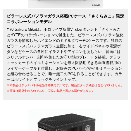
ピラーレス式パノラマガラス搭載PCケース 「さくらみこ」限定
コラボレーションモデル
Y70 Sakura Mikoは、ホロライブ所属VTuberタレント「さくらみこ」
とHYTEのコラボレーションで誕生した、ピラーレス式パノラマ強化
ガラスを搭載したハイエンドのミドルタワーPCケースです。独自の
ピラーレス式パノラマガラス全面に加え、右サイドパネルや電源ボ
タンなどケースの各所にイラストやアイコンをあしらい、背面には
シリアルナンバー刻印を施したお守り型のプレートを搭載。グラフ
ィックカードのイルミネーションを最大限活用できる垂直搭載用の
ライザーケーブルも付属し、お好みのPCパーツやイルミネーション
と組み合わせることで、唯一無二のPCを作ることができます。カラ
ーはホワイトとブラックをラインナップ。
※本製品はタッチパネル液晶非搭載モデルです。製品にタッチ液晶は含まれていません。
※画像は開発中のものであり、実際の製品と異なる場合があります。