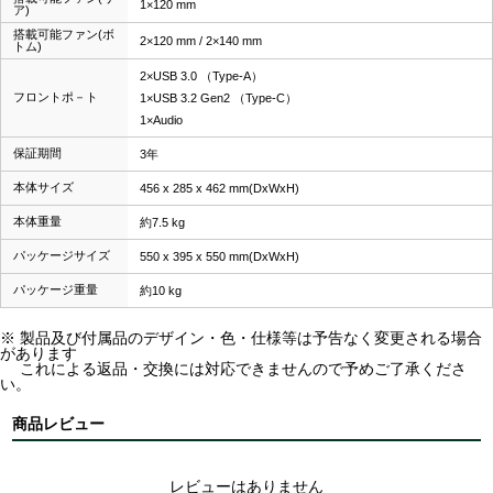
1×120 mm
ア)
搭載可能ファン(ボ
2×120 mm / 2×140 mm
トム)
2×USB 3.0 （Type-A）
フロントポ－ト
1×USB 3.2 Gen2 （Type-C）
1×Audio
保証期間
3年
本体サイズ
456 x 285 x 462 mm(DxWxH)
本体重量
約7.5 kg
パッケージサイズ
550 x 395 x 550 mm(DxWxH)
パッケージ重量
約10 kg
※ 製品及び付属品のデザイン・色・仕様等は予告なく変更される場合
があります
これによる返品・交換には対応できませんので予めご了承くださ
い。
商品レビュー
レビューはありません