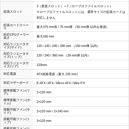
3（垂直スロット）＋7（ロープロファイルスロット）
拡張スロット
※ロープロファイルスロットには、通常サイズの拡張カードは
対応しません
拡張カードスペー
最大375 mm長 / 75 mm厚 （60 mm厚 以内を推奨）
ス
対応CPUクーラー
最大160 mm
高さ
対応ラジエータサ
120 / 140 / 240 / 280 mm （150 mm厚 以内）
イズ(サイド)
対応ラジエータサ
120 / 240 / 360 mm （28 mm厚 以内）
イズ(トップ)
対応ラジエータサ
120mm
イズ(リア)
対応電源
ATX規格電源（最大 235 mm）
対応マザーボード
E-ATX / ATX / Micro-ATX / Mini-ITX
標準搭載ファン(リ
1×120 mm
ア)
標準搭載ファン(ボ
2×120 mm
トム)
搭載可能ファン(サ
2×120 mm / 2×140 mm
イド)
搭載可能ファン(ト
3×120 mm
ップ)
搭載可能ファン(リ