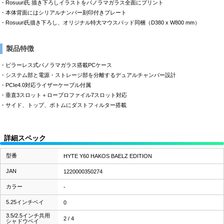
・Rosuuri氏 描き下ろしイラストをパノラマガラス全面にプリント
・本体背面にはシリアルナンバー刻印付きプレート
・Rosuuri氏描き下ろし、オリジナル特大マウスパッド同梱（D380 x W800 mm）
製品特徴
・ピラーレス式パノラマガラス搭載PCケース
・システム部と電源・ストレージ部を分離するデュアルチャンバー設計
・PCIe4.0対応ライザーケーブル付属
・垂直3スロット＋ロープロファイル7スロット対応
・サイド、トップ、ボトムにダストフィルター搭載
詳細スペック
型番
HYTE Y60 HAKOS BAELZ EDITION
JAN
1220000350274
カラー
-
5.25インチベイ
0
3.5/2.5インチ共用
2 / 4
シャドウベイ