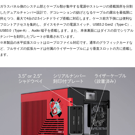
ガラスパネル側のシステム部とケーブル類が集中する電源やストレージの搭載箇所を分割
したデュアルチャンバー設計で、デコレーションの妨げとなるケーブルの露出を最低限に
抑えつつ、最大で4台の2.5インチドライブ搭載に対応します。ケース前方下側には便利な
フロントアクセスを集約し、ダイスモチーフの電源スイッチ、USB3.2 Gen2（Type-C）、
USB3.0（Type-A）、Audio 端子を搭載します。また、本体裏面にはダイスの目でシリアル
ナンバーを刻印したプレートが装着されています。
※本製品の水平拡張スロットはロープロファイル対応です。通常のグラフィックカードな
ど、フルサイズの拡張カードは付属のライザーケーブルにより垂直スロットの方に搭載し
ます。