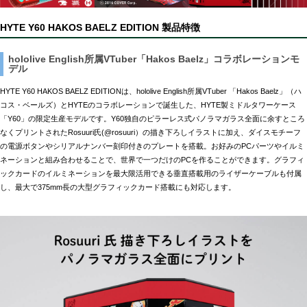
HYTE Y60 HAKOS BAELZ EDITION 製品特徴
hololive English所属VTuber「Hakos Baelz」コラボレーションモ
デル
HYTE Y60 HAKOS BAELZ EDITIONは、hololive English所属VTuber 「Hakos Baelz」（ハ
コス・ベールズ）とHYTEのコラボレーションで誕生した、HYTE製ミドルタワーケース
「Y60」の限定生産モデルです。Y60独自のピラーレス式パノラマガラス全面に余すところ
なくプリントされたRosuuri氏(@rosuuri）の描き下ろしイラストに加え、ダイスモチーフ
の電源ボタンやシリアルナンバー刻印付きのプレートを搭載。お好みのPCパーツやイルミ
ネーションと組み合わせることで、世界で一つだけのPCを作ることができます。グラフィ
ックカードのイルミネーションを最大限活用できる垂直搭載用のライザーケーブルも付属
し、最大で375mm長の大型グラフィックカード搭載にも対応します。