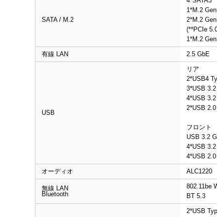
4*SATA3
1*M.2 Gen
SATA / M.2
2*M.2 Gen
(**PCIe 
1*M.2 Gen
有線 LAN
2.5 GbE
リア
2*USB4 T
3*USB 3.2
4*USB 3.2
2*USB 2.0
USB
フロント
USB 3.2 G
4*USB 3.2
4*USB 2.0
オーディオ
ALC1220
802.11be 
無線 LAN
Bluetooth
BT 5.3
2*USB Typ