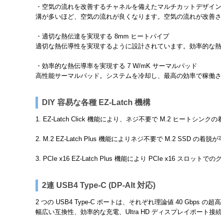
・空気の流れを改善するチャネルを備えたマルチカットデザイ
溝が多いほど、空気の流れが良くなります。空気の流れが改善
・適切な熱伝達を実現する 8mm ヒートパイプ
適切な熱伝導性を実現するように設計されています。効率的な
・効率的な熱伝導率を実現する 7 W/mK サーマルパッド
高性能サーマルパッド。システムを冷却し、最高の効率で稼働
DIY 容易な各種 EZ-Latch 機構
1. EZ-Latch Click 機能により、ネジ不要で M.2 ヒートシ
2. M.2 EZ-Latch Plus 機能によりネジ不要で M.2 SSD の着
3. PCIe x16 EZ-Latch Plus 機能により PCIe x1
2連 USB4 Type-C (DP-Alt 対応)
2 つの USB4 Type-C ポートは、それぞれ理論値 40 Gbp
幅広い互換性、効率的な充電、Ultra HD ディスプレイポート