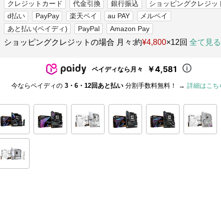
クレジットカード
代金引換
銀行振込
ショッピングクレジッ
d払い
PayPay
楽天ペイ
au PAY
メルペイ
あと払い(ペイディ)
PayPal
Amazon Pay
ショッピングクレジットの場合 月々:約
¥4,800
×12回
全て見る
￥4,581
ペイディなら月々
今ならペイディの
3・6・12回あと払い
分割手数料無料！ →
詳細はこち