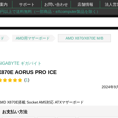
案内
サポート
お問い合わせ
店舗情報
法人営
00円以上で送料無料（一部商品・eXcomputer製品を除く）
ード
AMD用マザーボード
AMD X870/X870E M/B
GIGABYTE ギガバイト
X870E AORUS PRO ICE
(
1
)
2024年9
AMD X870E搭載 Socket AM5対応 ATXマザーボード
お支払い方法