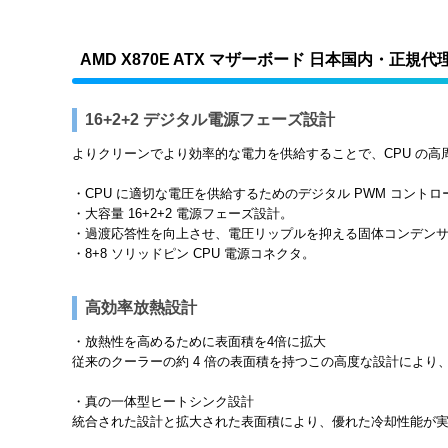
AMD X870E ATX マザーボード 日本国内・正規
16+2+2 デジタル電源フェーズ設計
よりクリーンでより効率的な電力を供給することで、CPU の
・CPU に適切な電圧を供給するためのデジタル PWM コントロ
・大容量 16+2+2 電源フェーズ設計。
・過渡応答性を向上させ、電圧リップルを抑える固体コンデン
・8+8 ソリッドピン CPU 電源コネクタ。
高効率放熱設計
・放熱性を高めるために表面積を4倍に拡大
従来のクーラーの約 4 倍の表面積を持つこの高度な設計により、
・真の一体型ヒートシンク設計
統合された設計と拡大された表面積により、優れた冷却性能が