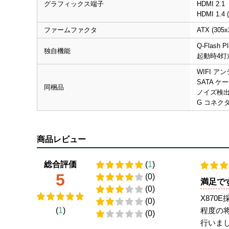
グラフィックス端子
HDMI 2.1
HDMI 1.
ファームファクタ
ATX (305x
Q-Flash P
独自機能
起動時4灯
WIFI ア
SATA ケー
同梱品
ノイズ検
G コネク
商品レビュー
総合評価
(
1
)
5
(0)
満足で
(0)
X870
(0)
程度の
(
1
)
(0)
行いま