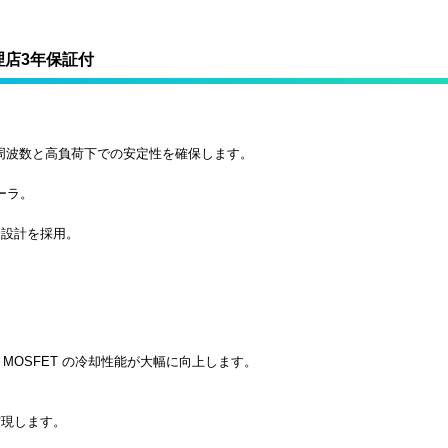
代理店3年保証付
高周波数と高負荷下での安定性を確保します。
ーラ。
サ設計を採用。
MOSFET の冷却性能が大幅に向上します。
実現します。