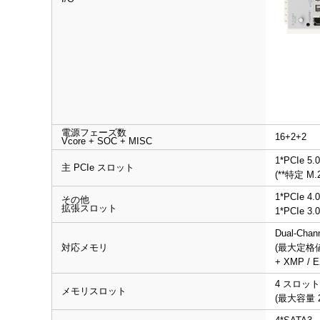
電源フェーズ数
16+2+2
Vcore + SOC + MISC
1*PCIe 5.0
主 PCIe スロット
(**特定 M.
1*PCIe 4.0
その他
拡張スロット
1*PCIe 3.0
Dual-Chan
対応メモリ
(最大定格値
+ XMP /
4 スロット
メモリスロット
(最大容量 2