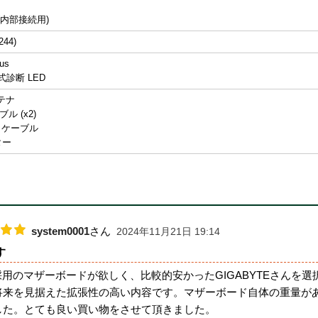
4 (内部接続用)
244)
lus
式診断 LED
ンテナ
ブル (x2)
出ケーブル
ター
system0001
さん
2024年11月21日 19:14
す
E採用のマザーボードが欲しく、比較的安かったGIGABYTEさん
将来を見据えた拡張性の高い内容です。マザーボード自体の重量が
した。とても良い買い物をさせて頂きました。