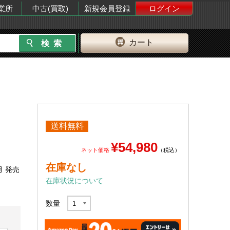
業所
中古(買取)
新規会員登録
ログイン
カート
送料無料
¥54,980
ネット価格
（税込）
在庫なし
月 発売
在庫状況について
数量