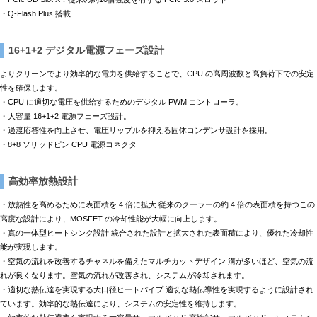
・Q-Flash Plus 搭載
16+1+2 デジタル電源フェーズ設計
よりクリーンでより効率的な電力を供給することで、CPU の高周波数と高負荷下での安定
性を確保します。
・CPU に適切な電圧を供給するためのデジタル PWM コントローラ。
・大容量 16+1+2 電源フェーズ設計。
・過渡応答性を向上させ、電圧リップルを抑える固体コンデンサ設計を採用。
・8+8 ソリッドピン CPU 電源コネクタ
高効率放熱設計
・放熱性を高めるために表面積を 4 倍に拡大 従来のクーラーの約 4 倍の表面積を持つこの
高度な設計により、MOSFET の冷却性能が大幅に向上します。
・真の一体型ヒートシンク設計 統合された設計と拡大された表面積により、優れた冷却性
能が実現します。
・空気の流れを改善するチャネルを備えたマルチカットデザイン 溝が多いほど、空気の流
れが良くなります。空気の流れが改善され、システムが冷却されます。
・適切な熱伝達を実現する大口径ヒートパイプ 適切な熱伝導性を実現するように設計され
ています。効率的な熱伝達により、システムの安定性を維持します。