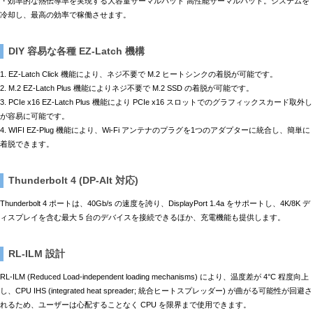
・効率的な熱伝導率を実現する大容量サーマルパッド 高性能サーマルパッド。システムを
冷却し、最高の効率で稼働させます。
DIY 容易な各種 EZ-Latch 機構
1. EZ-Latch Click 機能により、ネジ不要で M.2 ヒートシンクの着脱が可能です。
2. M.2 EZ-Latch Plus 機能によりネジ不要で M.2 SSD の着脱が可能です。
3. PCIe x16 EZ-Latch Plus 機能により PCIe x16 スロットでのグラフィックスカード取外し
が容易に可能です。
4. WIFI EZ-Plug 機能により、Wi-Fi アンテナのプラグを1つのアダプターに統合し、簡単に
着脱できます。
Thunderbolt 4 (DP-Alt 対応)
Thunderbolt 4 ポートは、40Gb/s の速度を誇り、DisplayPort 1.4a をサポートし、4K/8K デ
ィスプレイを含む最大 5 台のデバイスを接続できるほか、充電機能も提供します。
RL-ILM 設計
RL-ILM (Reduced Load-independent loading mechanisms) により、温度差が 4°C 程度向上
し、CPU IHS (integrated heat spreader; 統合ヒートスプレッダー) が曲がる可能性が回避さ
れるため、ユーザーは心配することなく CPU を限界まで使用できます。