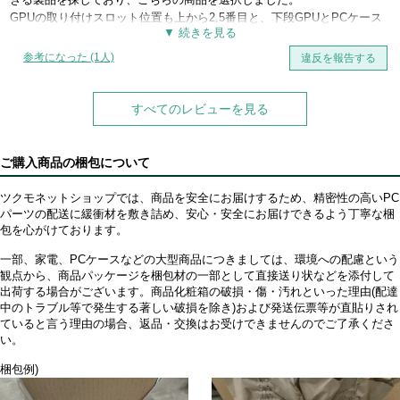
デザインが気に入った方はもちろん、安定性を重視する自作ユーザーに
GPUの取り付けスロット位置も上から2,5番目と、下段GPUとPCケース
もおすすめできるマザーボードだと思います。
底面との間隔を広く取れる設計となっています。
ヒートシンクはマットなアルミニウム製で、派手さはないが全体的にし
参考になった (1人)
違反を報告する
っかりした作りになっており、特に組み立て時に不満に思うことはあり
ませんでした。
とても満足しています。
すべてのレビューを見る
ご購入商品の梱包について
ツクモネットショップでは、商品を安全にお届けするため、精密性の高いPC
パーツの配送に緩衝材を敷き詰め、安心・安全にお届けできるよう丁寧な梱
包を心がけております。
一部、家電、PCケースなどの大型商品につきましては、環境への配慮という
観点から、商品パッケージを梱包材の一部として直接送り状などを添付して
出荷する場合がございます。商品化粧箱の破損・傷・汚れといった理由(配達
中のトラブル等で発生する著しい破損を除き)および発送伝票等が直貼りされ
ていると言う理由の場合、返品・交換はお受けできませんのでご了承くださ
い。
梱包例)