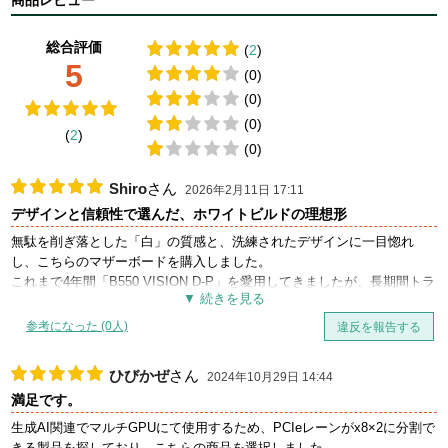
総合評価
(
2
)
5
(0)
(0)
(0)
(
2
)
(0)
Shiro
さん
2026年2月11日 17:11
デザインと信頼性で選んだ、ホワイトビルドの理想形
無駄を削ぎ落とした「白」の質感と、洗練されたデザインに一目惚れ
し、こちらのマザーボードを購入しました。
これまで4年間「B550 VISION D-P」を愛用してきましたが、長期間トラ
ブルもなく安定して動き続けてくれたという実績から、GIGABYTEの
AEROシリーズを選択しました。
参考になった (0人)
違反を報告する
購入から組み立てまで随分時間が空いてしまいましたので、2ヶ月に満た
ない程度の使用期間ではありますが、安定して動作してくれています。
ひびかぜ
さん
2024年10月29日 14:44
満足です。
当初はRyzen環境での自作を検討していましたが、デザインに加え、
Thunderbolt 4を搭載している拡張性の高さも購入の決め手となりまし
生成AI関連でマルチGPUにて使用するため、PCIeレーンがx8×2に分割で
た。
きる製品を探しており、こちらの商品を選択しました。