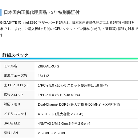
日本国内正規代理店品・3年特別保証付
GIGABYTE 製 Intel Z890 マザーボード製品は、日本国内正規代理店による3年特別保証対
象です。 また、ご購入後6ヶ月間の CPU ソケットピン折れ (曲がり・破損等) 保証も対象で
す。
詳細スペック
モデル名
Z890 AERO G
電源フェーズ数
16+1+2
主 PCIe スロット
1*PCIe 5.0 x16 (x8 スロット使用時は x8 動作)
拡張スロット
1*PCIe 5.0 x8 1*PCIe 4.0 x4
対応メモリ
Dual-Channel DDR5 (最大定格 6400 MHz) + XMP 対応
メモリスロット
4 スロット (最大容量 256 GB)
SATA / M.2
4*SATA3 1*M.2 Gen.5 4*M.2 Gen.4
有線 LAN
2.5 GbE + 2.5 GbE