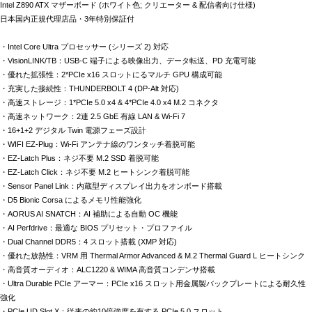
Intel Z890 ATX マザーボード (ホワイト色; クリエーター & 配信者向け仕様)
日本国内正規代理店品・3年特別保証付
・Intel Core Ultra プロセッサー (シリーズ 2) 対応
・VisionLINK/TB：USB-C 端子による映像出力、データ転送、PD 充電可能
・優れた拡張性：2*PCIe x16 スロットにるマルチ GPU 構成可能
・充実した接続性：THUNDERBOLT 4 (DP-Alt 対応)
・高速ストレージ：1*PCIe 5.0 x4 & 4*PCIe 4.0 x4 M.2 コネクタ
・高速ネットワーク：2連 2.5 GbE 有線 LAN & Wi-Fi 7
・16+1+2 デジタル Twin 電源フェーズ設計
・WIFI EZ-Plug：Wi-Fi アンテナ線のワンタッチ着脱可能
・EZ-Latch Plus：ネジ不要 M.2 SSD 着脱可能
・EZ-Latch Click：ネジ不要 M.2 ヒートシンク着脱可能
・Sensor Panel Link：内蔵型ディスプレイ出力をオンボード搭載
・D5 Bionic Corsa によるメモリ性能強化
・AORUS AI SNATCH：AI 補助による自動 OC 機能
・AI Perfdrive：最適な BIOS プリセット・プロファイル
・Dual Channel DDR5：4 スロット搭載 (XMP 対応)
・優れた放熱性：VRM 用 Thermal Armor Advanced & M.2 Thermal Guard L ヒートシンク
・高音質オーディオ：ALC1220 & WIMA 高音質コンデンサ搭載
・Ultra Durable PCIe アーマー：PCIe x16 スロット用金属製バックプレートによる耐久性
強化
・PCIe UD Slot X：従来の約10倍強度を有する PCIe 5.0 スロット