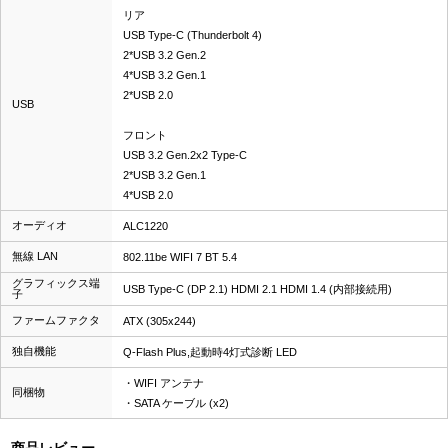
リア
USB Type-C (Thunderbolt 4)
2*USB 3.2 Gen.2
4*USB 3.2 Gen.1
2*USB 2.0
USB
フロント
USB 3.2 Gen.2x2 Type-C
2*USB 3.2 Gen.1
4*USB 2.0
オーディオ
ALC1220
無線 LAN
802.11be WIFI 7 BT 5.4
グラフィックス端
USB Type-C (DP 2.1) HDMI 2.1 HDMI 1.4 (内部接続用)
子
ファームファクタ
ATX (305x244)
独自機能
Q-Flash Plus,起動時4灯式診断 LED
・WIFI アンテナ
同梱物
・SATA ケーブル (x2)
商品レビュー