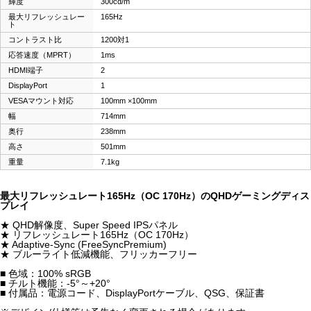
輝度
300cd/m
最大リフレッシュレー
165Hz
ト
コントラスト比
1200対1
応答速度（MPRT）
1ms
HDMI端子
2
DisplayPort
1
VESAマウント対応
100mm ×100mm
幅
714mm
奥行
238mm
高さ
501mm
重量
7.1kg
最大リフレッシュレート165Hz（OC 170Hz）のQHDゲーミングディス
プレイ
★ QHD解像度、Super Speed IPSパネル
★ リフレッシュレート165Hz（OC 170Hz）
★ Adaptive-Sync (FreeSyncPremium)
★ ブルーライト低減機能、フリッカーフリー
■ 色域：100% sRGB
■ チルト機能：-5°～+20°
■ 付属品：電源コード、DisplayPortケーブル、QSG、保証書