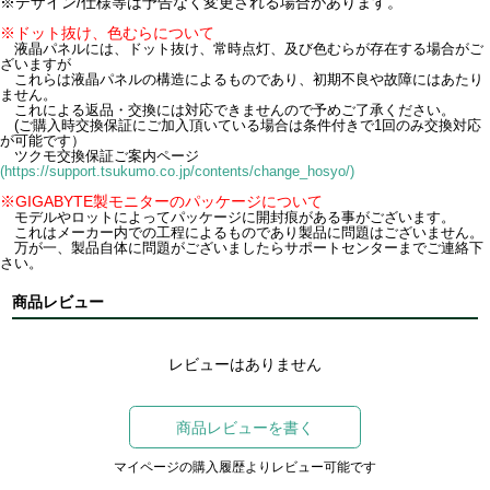
※デザイン/仕様等は予告なく変更される場合があります。
※ドット抜け、色むらについて
液晶パネルには、ドット抜け、常時点灯、及び色むらが存在する場合がご
ざいますが
これらは液晶パネルの構造によるものであり、初期不良や故障にはあたり
ません。
これによる返品・交換には対応できませんので予めご了承ください。
(ご購入時交換保証にご加入頂いている場合は条件付きで1回のみ交換対応
が可能です）
ツクモ交換保証ご案内ページ
(https://support.tsukumo.co.jp/contents/change_hosyo/)
※GIGABYTE製モニターのパッケージについて
モデルやロットによってパッケージに開封痕がある事がございます。
これはメーカー内での工程によるものであり製品に問題はございません。
万が一、製品自体に問題がございましたらサポートセンターまでご連絡下
さい。
商品レビュー
レビューはありません
商品レビューを書く
マイページの購入履歴よりレビュー可能です