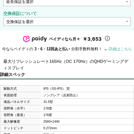
交換保証について
￥3,653
ペイディなら月々
今ならペイディの
3・6・12回あと払い
分割手数料無料！ →
詳細はこちら
最大リフレッシュレート165Hz（OC 170Hz）のQHDゲーミングデ
ィスプレイ
詳細スペック
駆動方式
IPS（SS-IPS） 型
表面処理
ノングレア（反射防止）
液晶パネルサイズ
31.5型
視野角（水平）
178度
視野角（垂直）
178度
最大解像度
2560×1440
ドットピッチ
0.272mm