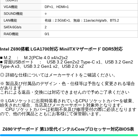
（DDR5）
VGA機能
DP×1、HDMI×1
SOUND機能
○
LAN機能
有線：2.5GbE×1、無線：11ax/ac/n/g/a/b、BT5.2
SATA 6Gb/s
2
RAID機能
0/1
Intel Z690搭載 LGA1700対応 MiniITXマザーボード DDR5対応
■ M.2 ： M.2(PCIe 4.0 x4/x2)x2
■ 背面USBポート ： USB 3.2 Gen2x2 Type-C x1、USB 3.2 Gen2
Type-A x3、USB 3.2 Gen1 x2、USB 2.0 x2
◎ 詳細な仕様についてはメーカーサイトをご確認ください。
※ 製品及び付属品のデザイン・色・仕様等は予告なく変更される場合
があります
これによる返品・交換には対応できませんので予めご了承ください
※ LGAソケットに出荷時装着されているCPU ソケットカバーを破棄、
紛失された場合、当店及びメーカーサポート対象外となります。
CPU ソケットカバーは初期不良及び修理受付の際に必須となります
ので、他の付属品とともにお客様にて保管願います。
Z690マザーボード 第13世代インテルCoreプロセッサー対応BIOS表