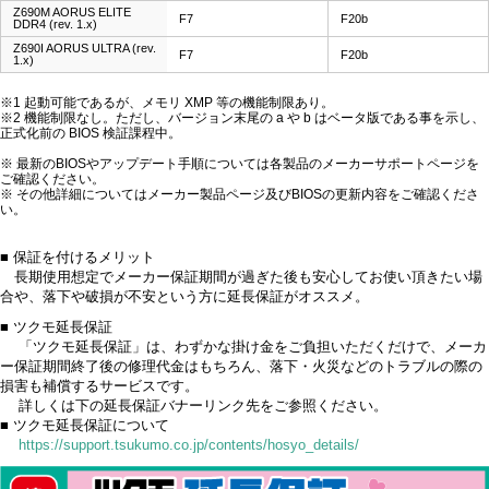
Z690M AORUS ELITE
F7
F20b
DDR4 (rev. 1.x)
Z690I AORUS ULTRA (rev.
F7
F20b
1.x)
※1 起動可能であるが、メモリ XMP 等の機能制限あり。
※2 機能制限なし。ただし、バージョン末尾の a や b はベータ版である事を示し、
正式化前の BIOS 検証課程中。
※ 最新のBIOSやアップデート手順については各製品のメーカーサポートページを
ご確認ください。
※ その他詳細についてはメーカー製品ページ及びBIOSの更新内容をご確認くださ
い。
■ 保証を付けるメリット
長期使用想定でメーカー保証期間が過ぎた後も安心してお使い頂きたい場
合や、落下や破損が不安という方に延長保証がオススメ。
■ ツクモ延長保証
「ツクモ延長保証」は、わずかな掛け金をご負担いただくだけで、メーカ
ー保証期間終了後の修理代金はもちろん、落下・火災などのトラブルの際の
損害も補償するサービスです。
詳しくは下の延長保証バナーリンク先をご参照ください。
■ ツクモ延長保証について
https://support.tsukumo.co.jp/contents/hosyo_details/