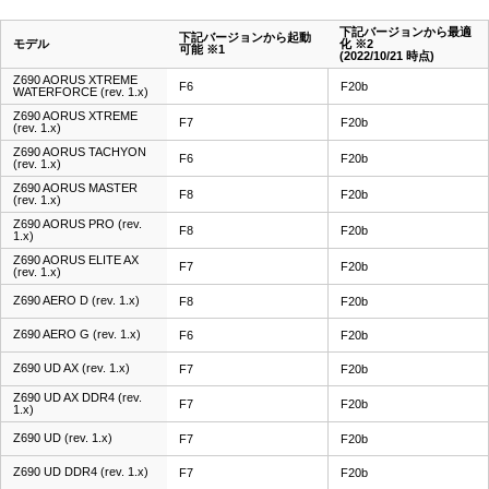
下記バージョンから最適
下記バージョンから起動
モデル
化 ※2
可能 ※1
(2022/10/21 時点)
Z690 AORUS XTREME
F6
F20b
WATERFORCE (rev. 1.x)
Z690 AORUS XTREME
F7
F20b
(rev. 1.x)
Z690 AORUS TACHYON
F6
F20b
(rev. 1.x)
Z690 AORUS MASTER
F8
F20b
(rev. 1.x)
Z690 AORUS PRO (rev.
F8
F20b
1.x)
Z690 AORUS ELITE AX
F7
F20b
(rev. 1.x)
Z690 AERO D (rev. 1.x)
F8
F20b
Z690 AERO G (rev. 1.x)
F6
F20b
Z690 UD AX (rev. 1.x)
F7
F20b
Z690 UD AX DDR4 (rev.
F7
F20b
1.x)
Z690 UD (rev. 1.x)
F7
F20b
Z690 UD DDR4 (rev. 1.x)
F7
F20b