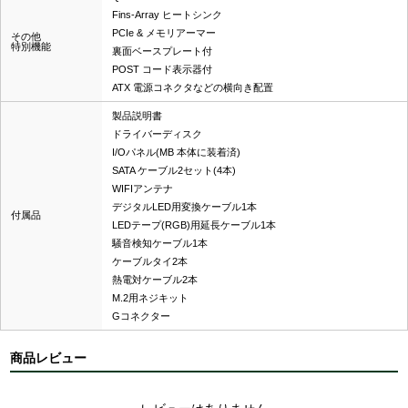
Fins-Array ヒートシンク
PCIe & メモリアーマー
その他
特別機能
裏面ベースプレート付
POST コード表示器付
ATX 電源コネクタなどの横向き配置
製品説明書
ドライバーディスク
I/Oパネル(MB 本体に装着済)
SATA ケーブル2セット(4本)
WIFIアンテナ
デジタルLED用変換ケーブル1本
付属品
LEDテープ(RGB)用延長ケーブル1本
騒音検知ケーブル1本
ケーブルタイ2本
熱電対ケーブル2本
M.2用ネジキット
Gコネクター
商品レビュー