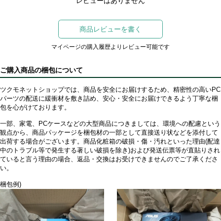
レビューはありません
商品レビューを書く
マイページの購入履歴よりレビュー可能です
ご購入商品の梱包について
ツクモネットショップでは、商品を安全にお届けするため、精密性の高いPC
パーツの配送に緩衝材を敷き詰め、安心・安全にお届けできるよう丁寧な梱
包を心がけております。
一部、家電、PCケースなどの大型商品につきましては、環境への配慮という
観点から、商品パッケージを梱包材の一部として直接送り状などを添付して
出荷する場合がございます。商品化粧箱の破損・傷・汚れといった理由(配達
中のトラブル等で発生する著しい破損を除き)および発送伝票等が直貼りされ
ていると言う理由の場合、返品・交換はお受けできませんのでご了承くださ
い。
梱包例)