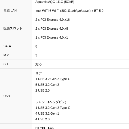
Aquantia AQC-111C (5GbE)
無線 LAN
Intel WIFI 6 Wi-Fi (802.11 a/b/g/n/ac/ax) + BT 5.0
2 x PCI Express 4.0 x16
拡張スロット
2 x PCI Express 4.0 x8
1 x PCI Express 4.0 x1
SATA
8
M.2
3
SLI
対応
リア
1 USB 3.2 Gen.2 Type-C
5 USB 3.2 Gen.2
2 USB 2.0
USB
フロント(ヘッダピン)
1 USB 3.2 Gen.2 Type-C
4 USB 3.2 Gen.1
4 USB 2.0
[1] CPU_Fan