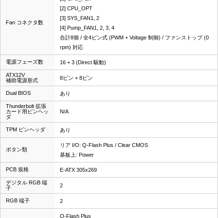
[2] CPU_OPT
[3] SYS_FAN1, 2
Fan コネクタ数
[4] Pump_FAN1, 2, 3, 4
合計8個 / 全4ピン式 (PWM + Voltage 制御) / ファンストップ (0
rpm) 対応
電源フェーズ数
16 + 3 (Direct 駆動)
ATX12V
8ピン + 8ピン
補助電源形式
Dual BIOS
あり
Thunderbolt 拡張
カード用ピンヘッ
N/A
ダ
TPM ピンヘッダ
あり
リア I/O: Q-Flash Plus / Clear CMOS
ボタン類
基板上: Power
PCB 規格
E-ATX 305x269
デジタル RGB 端
2
子
RGB 端子
2
Q-Flash Plus