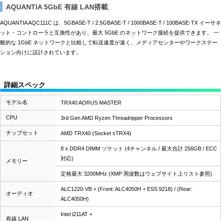
AQUANTIA 5GbE 有線 LAN搭載
AQUANTIA AQC111C は、5GBASE-T / 2.5GBASE-T / 1000BASE-T / 100BASE-TX イーサネ
ット・コントローラと互換性があり、最大 5GbE のネットワーク接続を提供できます。 一
般的な 1GbE ネットワークと比較して転送速度が速く、メディアセンターやワークステー
ション向けに設計されています。
詳細スペック
モデル名
TRX40 AORUS MASTER
CPU
3rd Gen AMD Ryzen Threadripper Processors
チップセット
AMD TRX40 (Socket sTRX4)
8 x DDR4 DIMM ソケット (4チャンネル / 最大合計 256GB / ECC
対応)
メモリー
定格最大 3200MHz (XMP 周波数はウェブサイト上リスト参照)
ALC1220-VB + (Front: ALC4050H + ESS 9218) / (Rear:
オーディオ
ALC4050H)
Intel i211AT +
有線 LAN