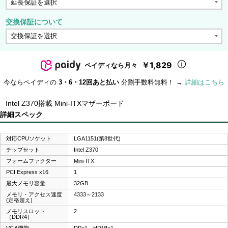
交換保証について
￥1,829
ペイディなら月々
今ならペイディの
3・6・12回あと払い
分割手数料無料！ →
詳細はこちら
Intel Z370搭載 Mini-ITXマザーボード
詳細スペック
対応CPUソケット
LGA1151(第8世代)
チップセット
Intel Z370
フォームファクター
Mini-ITX
PCI Express x16
1
最大メモリ容量
32GB
メモリ・アクセス速度
4333～2133
(定格超え)
メモリスロット
2
（DDR4）