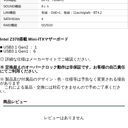
VGA機能
DP×1、HDMI×1
SOUND機能
8ｃｈ
LAN機能
有線：GbE×1、無線：11ac/n/g/a/b・BT4.2
SATA 6Gb/s
4
RAID機能
0/1/5/10
Intel Z370搭載 Mini-ITXマザーボード
■ USB3.1 Gen2 ： 1
■ USB3.1 Gen1： 6
◎ 詳細な仕様はメーカーサイトでご確認ください。
※ 定格超えのオーバークロック動作は非保証です。お客様の自己責任
にてご利用ください。
※ 製品及び付属品のデザイン・色・仕様等は予告なく変更される場合
があります
これによる返品・交換には対応できませんので予めご了承くださ
い。
商品レビュー
レビューはありません