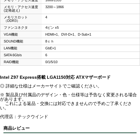
メモリ・アクセス速度
1600/1333
メモリ・アクセス速度
3200～1866
(定格超え)
メモリスロット
4
（DDR3）
ファンコネクタ
4ピン x5
VGA機能
HDMI×1、DVI-D×1、D-Sub×1
SOUND機能
8ｃｈ
LAN機能
GbE×1
SATA 6Gb/s
6
RAID機能
0/1/5/10
Intel Z97 Express搭載 LGA1150対応 ATXマザーボード
◎ 詳細な仕様はメーカーサイトでご確認ください。
※ 製品及び付属品のデザイン・色・仕様等は予告なく変更される場合
があります。
これによる返品・交換には対応できませんので予めご了承くださ
い。
代理店：テックウインド
商品レビュー