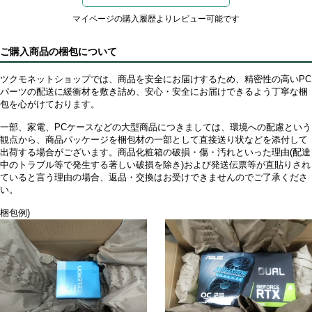
マイページの購入履歴よりレビュー可能です
ご購入商品の梱包について
ツクモネットショップでは、商品を安全にお届けするため、精密性の高いPC
パーツの配送に緩衝材を敷き詰め、安心・安全にお届けできるよう丁寧な梱
包を心がけております。
一部、家電、PCケースなどの大型商品につきましては、環境への配慮という
観点から、商品パッケージを梱包材の一部として直接送り状などを添付して
出荷する場合がございます。商品化粧箱の破損・傷・汚れといった理由(配達
中のトラブル等で発生する著しい破損を除き)および発送伝票等が直貼りされ
ていると言う理由の場合、返品・交換はお受けできませんのでご了承くださ
い。
梱包例)