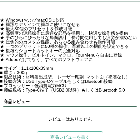
★ WindowsおよびmacOSに対応
★ 簡潔なデザインで簡単に使いこなせる
★ 最大30個のプリセットを作成可能
★ 高頻度の連続操作に最適な部品を採用し、快適な操作感を提供
★ 手のひらにぴったりな局面設計、長時間使用しても疲労が溜めない
★ 圧倒的のカスタム性能、あらゆる組み合わせも操作可能
★ 一つのプリセットに50種の操作、百種以上の機能を設定できる
★ 複雑なショートカットキーの完全対応
★ マウス操作、ビルトイン、マクロ、TourMenuを自由に登録
★ Adobeだけでなく、すべてのソフトウェアに
■ サイズ：111x106x39mm
■ 重さ：300g
■ 製品技術：材料射出成型、 レーザー彫刻+マット面（塗装なし）
■ 接続方法：USB Type-CケーブルもしくはBluetooth接続
■ プロセッサー：低消費電力MCU
■ 接続規格：Type-C端子（USB2.0以降）もしくはBluetooth 5.0
商品レビュー
レビューはありません
商品レビューを書く