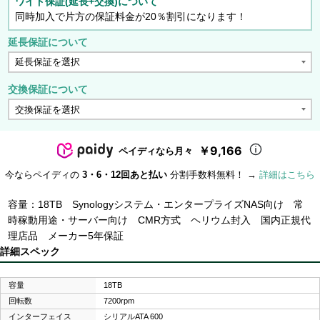
ワイド保証(延長+交換)について
同時加入で片方の保証料金が20％割引になります！
延長保証について
交換保証について
￥9,166
ペイディなら月々
今ならペイディの
3・6・12回あと払い
分割手数料無料！ →
詳細はこちら
容量：18TB Synologyシステム・エンタープライズNAS向け 常
時稼動用途・サーバー向け CMR方式 ヘリウム封入 国内正規代
理店品 メーカー5年保証
詳細スペック
容量
18TB
回転数
7200rpm
インターフェイス
シリアルATA 600