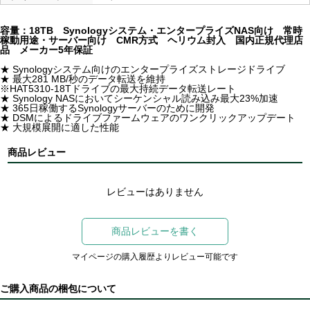
容量：18TB Synologyシステム・エンタープライズNAS向け 常時
稼動用途・サーバー向け CMR方式 ヘリウム封入 国内正規代理店
品 メーカー5年保証
★ Synologyシステム向けのエンタープライズストレージドライブ
★ 最大281 MB/秒のデータ転送を維持
※HAT5310-18Tドライブの最大持続データ転送レート
★ Synology NASにおいてシーケンシャル読み込み最大23%加速
★ 365日稼働するSynologyサーバーのために開発
★ DSMによるドライブファームウェアのワンクリックアップデート
★ 大規模展開に適した性能
商品レビュー
レビューはありません
商品レビューを書く
マイページの購入履歴よりレビュー可能です
ご購入商品の梱包について