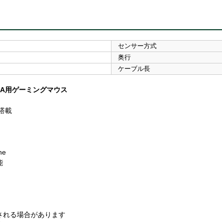
センサー方式
奥行
ケーブル長
OBA用ゲーミングマウス
ー搭載
ne
能
。
される場合があります