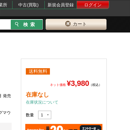
業所
中古(買取)
新規会員登録
ログイン
カート
送料無料
¥3,980
ネット価格
（税込）
在庫なし
月 発売
在庫状況について
ングマウ
数量