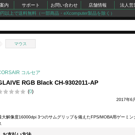
案内
サポート
お問い合わせ
店舗情報
法人営
00円以上で送料無料（一部商品・eXcomputer製品を除く）
マウス
CORSAIR コルセア
GLAIVE RGB Black CH-9302011-AP
(
0
)
2017年6
最大解像度16000dpi 3つのサムグリップを備えたFPS/MOBA用ゲーミ
ス
お支払い方法