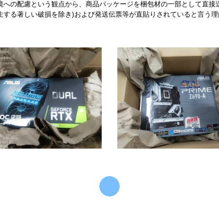
境への配慮という観点から、商品パッケージを梱包材の一部として直接
生する著しい破損を除き)および発送伝票等が直貼りされていると言う