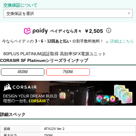
交換保証について
￥2,505
ペイディなら月々
今ならペイディの
3・6・12回あと払い
分割手数料無料！ →
詳細はこちら
80PLUS PLATINUM認証取得 高効率SFX電源ユニット
CORASIR SF Platinumシリーズラインナップ
450W
750W
詳細スペック
規格
ATX12V Ver 2
最大出力
750W