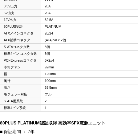
3.3V出力
20A
5V出力
20A
12V出力
62.5A
80PLUS認証
PLATINUM
ATXメインコネクタ
20/24
ATX補助コネクタ
(4+4)pin x 2個
S-ATAコネクタ数
8個
標準4ピン コネクタ数
3個
PCI-Expressコネクタ
6+2x4
冷却ファン
92mm
幅
125mm
奥行
100mm
高さ
63.5mm
モジュラー対応
フル
S-ATA用系統
2
標準4ピン系統
1
80PLUS PLATINUM認証取得 高効率SFX電源ユニット
■ 保証期間 ： 7年