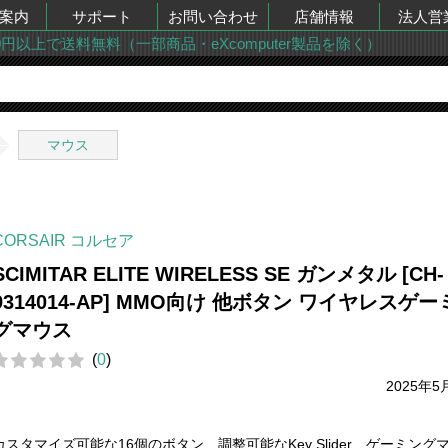
案内
サポート
お問い合わせ
店舗情報
法人営
00円以上で送料無料（一部商品・eXcomputer製品を除く）
マウス
CORSAIR コルセア
SCIMITAR ELITE WIRELESS SE ガンメタル [CH-
9314014-AP] MMO向け 他ボタン ワイヤレスゲー
グマウス
(
0
)
2025年5
カスタマイズ可能な16個のボタン 調整可能なKey Slider ゲーミング