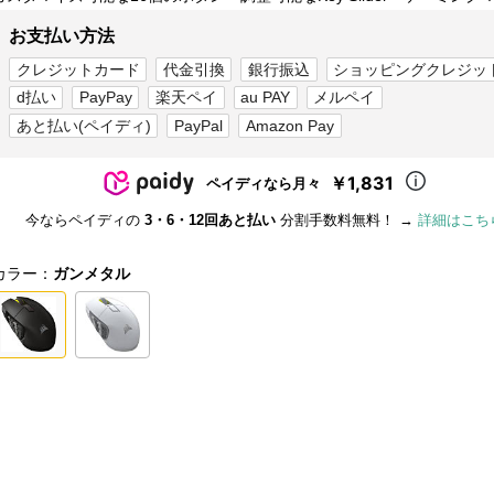
お支払い方法
クレジットカード
代金引換
銀行振込
ショッピングクレジッ
d払い
PayPay
楽天ペイ
au PAY
メルペイ
あと払い(ペイディ)
PayPal
Amazon Pay
￥1,831
ペイディなら月々
今ならペイディの
3・6・12回あと払い
分割手数料無料！ →
詳細はこち
カラー：
ガンメタル