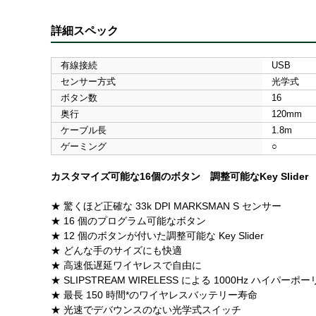
詳細スペック
有線接続
USB
センサー方式
光学式
ボタン数
16
奥行
120mm
ケーブル長
1.8m
ゲーミング
○
カスタマイズ可能な16個のボタン 調整可能なKey Slide
★ 驚くほど正確な 33k DPI MARKSMAN S センサー
★ 16 個のプログラム可能なボタン
★ 12 個のボタンが付いた調整可能な Key Slider
★ どんな手のサイズにも快適
★ 高速低遅延ワイヤレスで自由に
★ SLIPSTREAM WIRELESS による 1000Hz ハイパーポ
★ 最長 150 時間*のワイヤレスバッテリー寿命
★ 光速でデバウンスのない光学式スイッチ