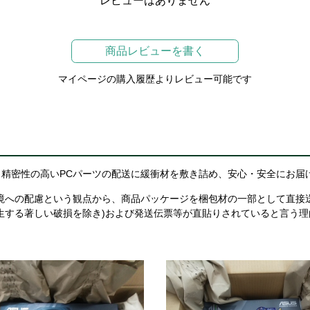
レビューはありません
商品レビューを書く
マイページの購入履歴よりレビュー可能です
精密性の高いPCパーツの配送に緩衝材を敷き詰め、安心・安全にお届
境への配慮という観点から、商品パッケージを梱包材の一部として直接
生する著しい破損を除き)および発送伝票等が直貼りされていると言う