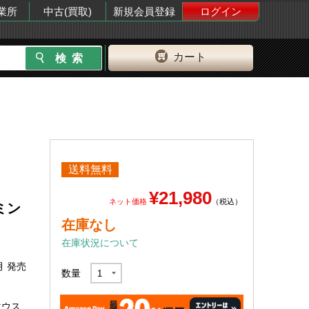
業所
中古(買取)
新規会員登録
ログイン
カート
送料無料
¥21,980
ネット価格
（税込）
ミン
在庫なし
在庫状況について
月 発売
数量
マウス