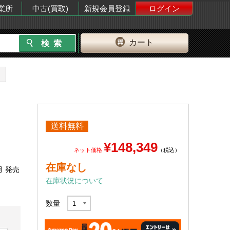
業所
中古(買取)
新規会員登録
ログイン
カート
送料無料
¥148,349
ネット価格
（税込）
在庫なし
月 発売
在庫状況について
数量