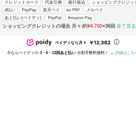
クレジットカード
代金引換
銀行振込
ショッピングクレジッ
d払い
PayPay
楽天ペイ
au PAY
メルペイ
あと払い(ペイディ)
PayPal
Amazon Pay
ショッピングクレジットの場合 月々:約
¥4,700
×36回
全て見る
￥12,362
ペイディなら月々
今ならペイディの
3・6・12回あと払い
分割手数料無料！ →
詳細はこち