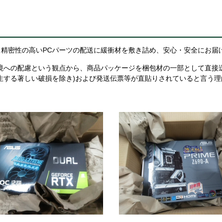
精密性の高いPCパーツの配送に緩衝材を敷き詰め、安心・安全にお届
境への配慮という観点から、商品パッケージを梱包材の一部として直接
生する著しい破損を除き)および発送伝票等が直貼りされていると言う