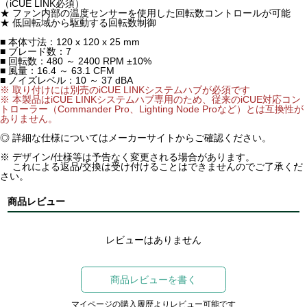
（iCUE LINK必須）
★ ファン内部の温度センサーを使用した回転数コントロールが可能
★ 低回転域から駆動する回転数制御
■ 本体寸法：120 x 120 x 25 mm
■ ブレード数：7
■ 回転数：480 ～ 2400 RPM ±10%
■ 風量：16.4 ～ 63.1 CFM
■ ノイズレベル：10 ～ 37 dBA
※ 取り付けには別売のiCUE LINKシステムハブが必須です
※ 本製品はiCUE LINKシステムハブ専用のため、従来のiCUE対応コン
トローラー（Commander Pro、Lighting Node Proなど）とは互換性が
ありません。
◎ 詳細な仕様についてはメーカーサイトからご確認ください。
※ デザイン/仕様等は予告なく変更される場合があります。
これによる返品/交換は受け付けることはできませんのでご了承くだ
さい。
商品レビュー
レビューはありません
商品レビューを書く
マイページの購入履歴よりレビュー可能です