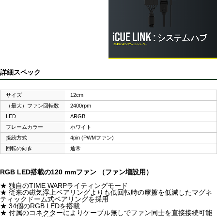
詳細スペック
サイズ
12cm
（最大）ファン回転数
2400rpm
LED
ARGB
フレームカラー
ホワイト
接続方式
4pin (PWMファン)
回転の向き
通常
RGB LED搭載の120 mmファン （ファン増設用）
★ 独自のTIME WARPライティングモード
★ 従来の磁気浮上ベアリングよりも低回転時の摩擦を低減したマグネ
ティックドーム式ベアリングを採用
★ 34個のRGB LEDを搭載
★ 付属のコネクターによりケーブル無しでファン同士を直接接続可能