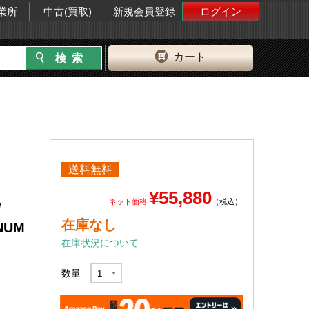
業所
中古(買取)
新規会員登録
ログイン
カート
送料無料
¥55,880
ネット価格
（税込）
/
在庫なし
INUM
在庫状況について
数量