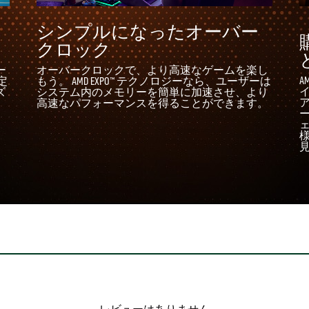
シンプルになったオーバー
クロック
ー
オーバークロックで、より高速なゲームを楽し
A
定
もう。 AMD EXPO™ テクノロジーなら、ユーザーは
ズ
システム内のメモリーを簡単に加速させ、より
。
高速なパフォーマンスを得ることができます。
様