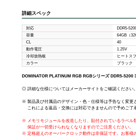
詳細スペック
対応
DDR5-5200
容量
64GB（3
CL
40
動作電圧
1.25V
冷却放熱板
ヒートス
カラー
ブラック
DOMINATOR PLATINUM RGB RGBシリーズ DDR5-5200 32
◎ 詳細な仕様についてはメーカーサイトをご確認ください
※ 製品及び付属品のデザイン・色・仕様等は予告なく変更
これによる返品・交換には対応できませんので予めご了
※ メモリモジュールを改造したり、貼付されているラベル
保証が一切受けられなくなりますのでご注意ください。
※ 定格超えのオーバークロック動作は非保証です。お客様