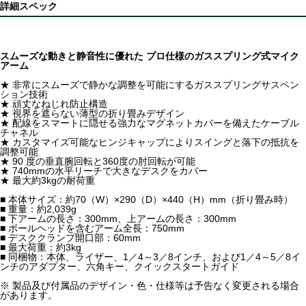
詳細スペック
スムーズな動きと静音性に優れた プロ仕様のガススプリング式マイク
アーム
★ 非常にスムーズで静かな調整を可能にするガススプリングサスペン
ション技術
★ 頑丈なねじれ防止構造
★ 視界を遮らない薄型の折り畳みデザイン
★ 配線をスマートに隠せる強力なマグネットカバーを備えたケーブル
チャネル
★ カスタマイズ可能なヒンジキャップによりスイングと落下の抵抗を
調整可能
★ 90 度の垂直腕回転と360度の肘回転が可能
★ 740mmの水平リーチで大きなデスクをカバー
★ 最大約3kgの耐荷重
■ 本体サイズ：約70（W）×290（D）×440（H）mm（折り畳み時）
■ 重量：約2,039g
■ 下アームの長さ：300mm、上アームの長さ：300mm
■ ボールヘッドを含むアーム全長：750mm
■ デスククランプ開口部：60mm
■ 最大荷重：約3kg
■ 同梱物：本体、ライザー、1／4～3／8インチ、および1／4～5／8イ
ンチのアダプター、六角キー、クイックスタートガイド
※ 製品及び付属品のデザイン・色・仕様等は予告なく変更される場合
があります。