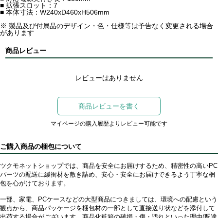
■ 拡張スロット：7
■ 本体寸法：W240xD460xH506mm
※ 製品及び付属品のデザイン・色・仕様等は予告なく変更される場合
があります
商品レビュー
レビューはありません
商品レビューを書く
マイページの購入履歴よりレビュー可能です
ご購入商品の梱包について
ツクモネットショップでは、商品を安全にお届けするため、精密性の高いPC
パーツの配送に緩衝材を敷き詰め、安心・安全にお届けできるよう丁寧な梱
包を心がけております。
一部、家電、PCケースなどの大型商品につきましては、環境への配慮という
観点から、商品パッケージを梱包材の一部として直接送り状などを添付して
出荷する場合がございます。商品化粧箱の破損・傷・汚れといった理由(配達