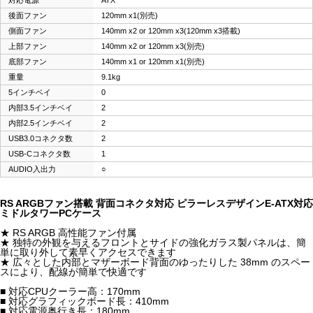
対応電源
ATX
後面ファン
120mm x1(別売)
側面ファン
140mm x2 or 120mm x3(120mm x3搭載)
上部ファン
140mm x2 or 120mm x3(別売)
底部ファン
140mm x1 or 120mm x1(別売)
重量
9.1kg
5インチベイ
0
内部3.5インチベイ
2
内部2.5インチベイ
2
USB3.0コネクタ数
2
USB-Cコネクタ数
1
AUDIO入出力
○
RS ARGBファン搭載 背面コネクタ対応 ピラーレスデザインE-ATX対応
ミドルタワーPCケース
★ RS ARGB 高性能ファン付属
★ 独特の外観を与えるフロントとサイドの強化ガラス製パネルは、簡
単に取り外して素早くアクセスできます
★ 広々とした内部とマザーボード背面のゆったりした 38mm のスペー
スにより、配線が簡単で快適です
■ 対応CPUクーラー高：170mm
■ 対応グラフィックボード長：410mm
■ 対応電源奥行き長：180mm