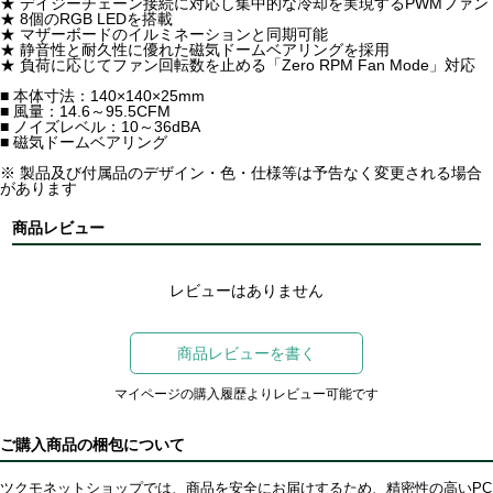
★ デイジーチェーン接続に対応し集中的な冷却を実現するPWMファン
★ 8個のRGB LEDを搭載
★ マザーボードのイルミネーションと同期可能
★ 静音性と耐久性に優れた磁気ドームベアリングを採用
★ 負荷に応じてファン回転数を止める「Zero RPM Fan Mode」対応
■ 本体寸法：140×140×25mm
■ 風量：14.6～95.5CFM
■ ノイズレベル：10～36dBA
■ 磁気ドームベアリング
※ 製品及び付属品のデザイン・色・仕様等は予告なく変更される場合
があります
商品レビュー
レビューはありません
商品レビューを書く
マイページの購入履歴よりレビュー可能です
ご購入商品の梱包について
ツクモネットショップでは、商品を安全にお届けするため、精密性の高いPC