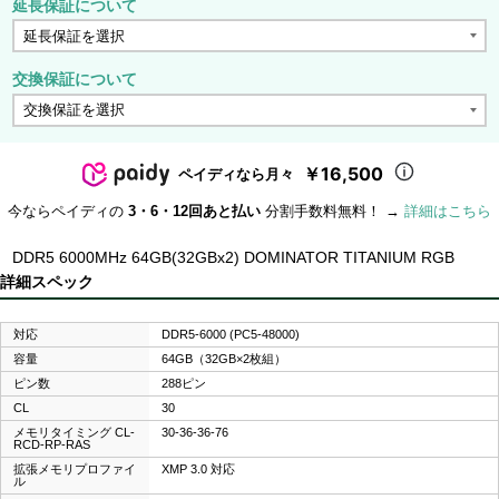
延長保証について
交換保証について
￥16,500
ペイディなら月々
今ならペイディの
3・6・12回あと払い
分割手数料無料！ →
詳細はこちら
DDR5 6000MHz 64GB(32GBx2) DOMINATOR TITANIUM RGB
詳細スペック
対応
DDR5-6000 (PC5-48000)
容量
64GB（32GB×2枚組）
ピン数
288ピン
CL
30
メモリタイミング CL-
30-36-36-76
RCD-RP-RAS
拡張メモリプロファイ
XMP 3.0 対応
ル