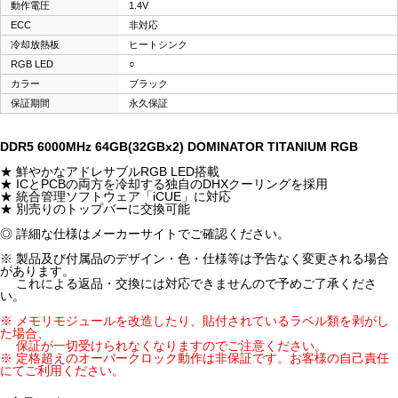
動作電圧
1.4V
ECC
非対応
冷却放熱板
ヒートシンク
RGB LED
○
カラー
ブラック
保証期間
永久保証
DDR5 6000MHz 64GB(32GBx2) DOMINATOR TITANIUM RGB
★ 鮮やかなアドレサブルRGB LED搭載
★ ICとPCBの両方を冷却する独自のDHXクーリングを採用
★ 統合管理ソフトウェア「iCUE」に対応
★ 別売りのトップバーに交換可能
◎ 詳細な仕様はメーカーサイトでご確認ください。
※ 製品及び付属品のデザイン・色・仕様等は予告なく変更される場合
があります。
これによる返品・交換には対応できませんので予めご了承くださ
い。
※ メモリモジュールを改造したり、貼付されているラベル類を剥がし
た場合、
保証が一切受けられなくなりますのでご注意ください。
※ 定格超えのオーバークロック動作は非保証です。お客様の自己責任
にてご利用ください。