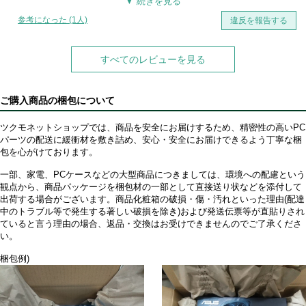
方が楽です。
ケーブルも黒一色なので中身が見えるタイプのケースでも綺麗に見せれ
参考になった (1人)
違反を報告する
ます。
すべてのレビューを見る
ご購入商品の梱包について
ツクモネットショップでは、商品を安全にお届けするため、精密性の高いPC
パーツの配送に緩衝材を敷き詰め、安心・安全にお届けできるよう丁寧な梱
包を心がけております。
一部、家電、PCケースなどの大型商品につきましては、環境への配慮という
観点から、商品パッケージを梱包材の一部として直接送り状などを添付して
出荷する場合がございます。商品化粧箱の破損・傷・汚れといった理由(配達
中のトラブル等で発生する著しい破損を除き)および発送伝票等が直貼りされ
ていると言う理由の場合、返品・交換はお受けできませんのでご了承くださ
い。
梱包例)