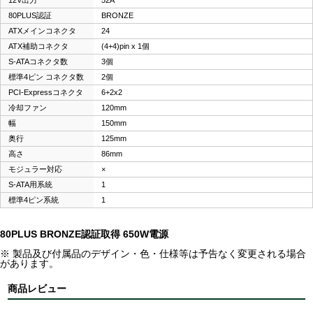
80PLUS認証
BRONZE
ATXメインコネクタ
24
ATX補助コネクタ
(4+4)pin x 1個
S-ATAコネクタ数
3個
標準4ピン コネクタ数
2個
PCI-Expressコネクタ
6+2x2
冷却ファン
120mm
幅
150mm
奥行
125mm
高さ
86mm
モジュラー対応
×
S-ATA用系統
1
標準4ピン系統
1
80PLUS BRONZE認証取得 650W電源
※ 製品及び付属品のデザイン・色・仕様等は予告なく変更される場合
があります。
商品レビュー