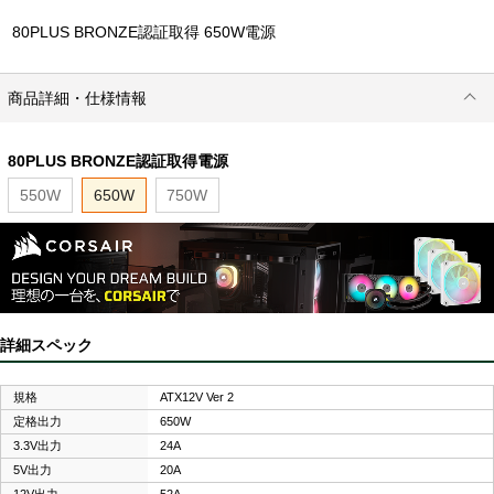
80PLUS BRONZE認証取得 650W電源
商品詳細・仕様情報
80PLUS BRONZE認証取得電源
550W
650W
750W
詳細スペック
規格
ATX12V Ver 2
定格出力
650W
3.3V出力
24A
5V出力
20A
12V出力
52A