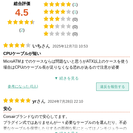
総合評価
(
1
)
4.5
(
1
)
(0)
(0)
(
2
)
(0)
いち
さん
2025年12月7日 10:53
CPUケーブルが短い
MicroATMまでのケースならば問題ないと思うがATX以上のケースを使う
場合はCPUのケーブル長が足りなくなる恐れがあるので注意が必要
参考になった (0人)
違反を報告する
yr
さん
2024年7月28日 22:10
安心
Corsairブランドなので安心してます。
プラグイン式ではありませんが一々必要なケーブルのを選んだり、不必
要なケーブルを保管したりするの面倒な私にとってはノンモジュラーの