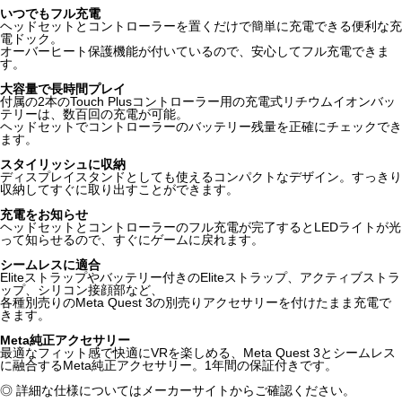
いつでもフル充電
ヘッドセットとコントローラーを置くだけで簡単に充電できる便利な充
電ドック。
オーバーヒート保護機能が付いているので、安心してフル充電できま
す。
大容量で長時間プレイ
付属の2本のTouch Plusコントローラー用の充電式リチウムイオンバッ
テリーは、数百回の充電が可能。
ヘッドセットでコントローラーのバッテリー残量を正確にチェックでき
ます。
スタイリッシュに収納
ディスプレイスタンドとしても使えるコンパクトなデザイン。すっきり
収納してすぐに取り出すことができます。
充電をお知らせ
ヘッドセットとコントローラーのフル充電が完了するとLEDライトが光
って知らせるので、すぐにゲームに戻れます。
シームレスに適合
Eliteストラップやバッテリー付きのEliteストラップ、アクティブストラ
ップ、シリコン接顔部など、
各種別売りのMeta Quest 3の別売りアクセサリーを付けたまま充電で
きます。
Meta純正アクセサリー
最適なフィット感で快適にVRを楽しめる、Meta Quest 3とシームレス
に融合するMeta純正アクセサリー。1年間の保証付きです。
◎ 詳細な仕様についてはメーカーサイトからご確認ください。