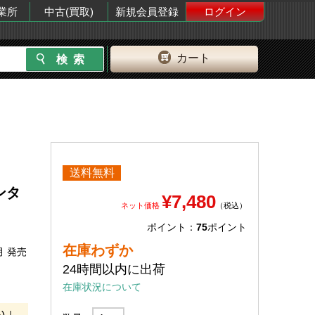
業所
中古(買取)
新規会員登録
ログイン
カート
送料無料
ンタ
¥7,480
ネット価格
（税込）
ポイント：
75
ポイント
在庫わずか
月 発売
24時間以内に出荷
在庫状況について