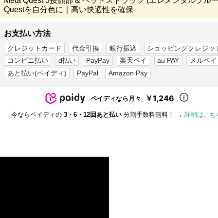
Meta Quest 3接顔部 & ヘッドストラップ (エレメンタルブルー
Questを自分色に｜高い快適性を確保
お支払い方法
クレジットカード
代金引換
銀行振込
ショッピングクレジッ
コンビニ払い
d払い
PayPay
楽天ペイ
au PAY
メルペイ
あと払い(ペイディ)
PayPal
Amazon Pay
￥1,246
ペイディなら月々
今ならペイディの
3・6・12回あと払い
分割手数料無料！ →
詳細はこち