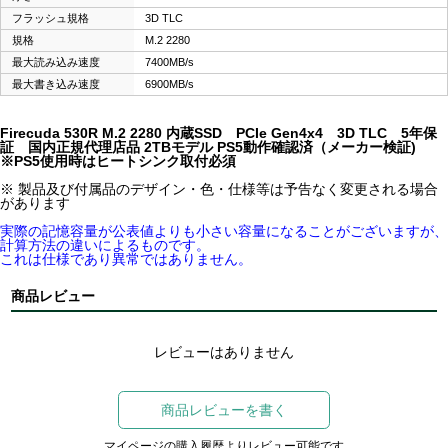
フラッシュ規格
3D TLC
規格
M.2 2280
最大読み込み速度
7400MB/s
最大書き込み速度
6900MB/s
Firecuda 530R M.2 2280 内蔵SSD PCIe Gen4x4 3D TLC 5年保
証 国内正規代理店品 2TBモデル PS5動作確認済（メーカー検証)
※PS5使用時はヒートシンク取付必須
※ 製品及び付属品のデザイン・色・仕様等は予告なく変更される場合
があります
実際の記憶容量が公表値よりも小さい容量になることがございますが、
計算方法の違いによるものです。
これは仕様であり異常ではありません。
商品レビュー
レビューはありません
商品レビューを書く
マイページの購入履歴よりレビュー可能です