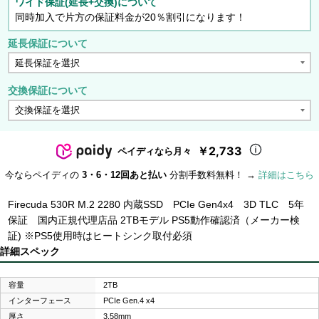
ワイド保証(延長+交換)について
同時加入で片方の保証料金が20％割引になります！
延長保証について
交換保証について
￥2,733
ペイディなら月々
今ならペイディの
3・6・12回あと払い
分割手数料無料！ →
詳細はこちら
Firecuda 530R M.2 2280 内蔵SSD PCIe Gen4x4 3D TLC 5年
保証 国内正規代理店品 2TBモデル PS5動作確認済（メーカー検
証) ※PS5使用時はヒートシンク取付必須
詳細スペック
容量
2TB
インターフェース
PCIe Gen.4 x4
厚さ
3.58mm