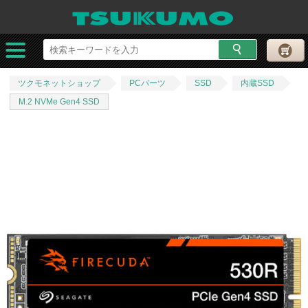
ツクモネットショップ
PCパーツ
SSD
内蔵SSD
M.2 NVMe Gen4 SSD