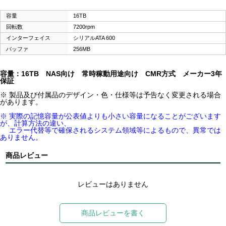
容量
16TB
回転数
7200rpm
インターフェイス
シリアルATA 600
バッファ
256MB
容量：16TB NAS向け 常時稼動用途向け CMR方式 メーカー3年
保証
※ 製品及び付属品のデザイン・色・仕様等は予告なく変更される場合
があります。
※ 実際の記憶容量が公表値よりも小さい容量になることがございます
が、計算方法の違い、
エラー代替等で確保されるシステム領域等によるもので、異常では
ありません。
商品レビュー
レビューはありません
商品レビューを書く