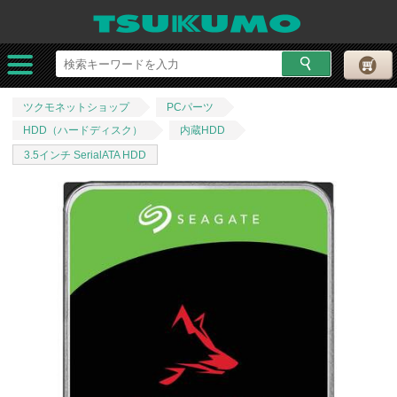
ツクモネットショップ
PCパーツ
HDD（ハードディスク）
内蔵HDD
3.5インチ SerialATA HDD