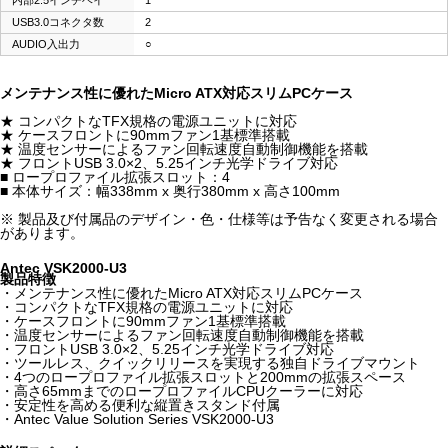
内部2.5インチベイ
1
USB3.0コネクタ数
2
AUDIO入出力
○
メンテナンス性に優れたMicro ATX対応スリムPCケース
★ コンパクトなTFX規格の電源ユニットに対応
★ ケースフロントに90mmファン1基標準搭載
★ 温度センサーによるファン回転速度自動制御機能を搭載
★ フロントUSB 3.0×2、5.25インチ光学ドライブ対応
■ ロープロファイル拡張スロット：4
■ 本体サイズ：幅338mm x 奥行380mm x 高さ100mm
※ 製品及び付属品のデザイン・色・仕様等は予告なく変更される場合
があります。
Antec VSK2000-U3
製品特徴
・メンテナンス性に優れたMicro ATX対応スリムPCケース
・コンパクトなTFX規格の電源ユニットに対応
・ケースフロントに90mmファン1基標準搭載
・温度センサーによるファン回転速度自動制御機能を搭載
・フロントUSB 3.0×2、5.25インチ光学ドライブ対応
・ツールレス、クイックリリースを実現する独自ドライブマウント
・4つのロープロファイル拡張スロットと200mmの拡張スペース
・高さ65mmまでのロープロファイルCPUクーラーに対応
・安定性を高める便利な縦置きスタンド付属
・Antec Value Solution Series VSK2000-U3