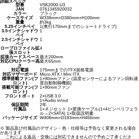
詳細スペック
型番
VSK2000-U3
JAN
0761345920032
カラー
ブラック
ケースサイズ
W338mm×D380mm×H100mm
重量
約3kg
5.25インチベイ
1(奥行170mmまでのショートドライブ)
3.5インチシャドウ
1
ベイ
2.5インチシャドウ
1
ベイ
ロープロファイル拡
4
張スロット
拡張カードスペース
最大200mm
対応CPUクーラー高
最大65mm
さ
対応電源
175mmまでのTFX規格電源
対応マザーボード
Micro ATX / Mini ITX
標準搭載ファン(フ
1×90mmファン (温度センサーによるファン回転速
ロント)
度自動制御機能)
搭載可能ファン(フ
1×90mmファン
ロント)
フロントポ－ト
2×USB 3.0
1×Audio in/out
保証期間
2年
付属品
1×ネジセット 1×変換ケーブル(1×4ピンペリフェラ
ル→2×SATA) 1×取扱説明書
パッケージサイズ
W408mm×D183mm×H466mm
※ 製品及び付属品のデザイン・色・仕様等は予告なく変更される場合
があります
これによる返品・交換には対応できませんので予めご了承くださ