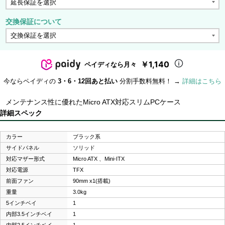
交換保証について
￥1,140
ペイディなら月々
今ならペイディの
3・6・12回あと払い
分割手数料無料！ →
詳細はこちら
メンテナンス性に優れたMicro ATX対応スリムPCケース
詳細スペック
カラー
ブラック系
サイドパネル
ソリッド
対応マザー形式
Micro ATX 、Mini-ITX
対応電源
TFX
前面ファン
90mm x1(搭載)
重量
3.0kg
5インチベイ
1
内部3.5インチベイ
1