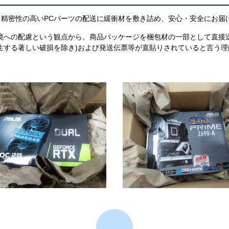
精密性の高いPCパーツの配送に緩衝材を敷き詰め、安心・安全にお届
境への配慮という観点から、商品パッケージを梱包材の一部として直接
生する著しい破損を除き)および発送伝票等が直貼りされていると言う