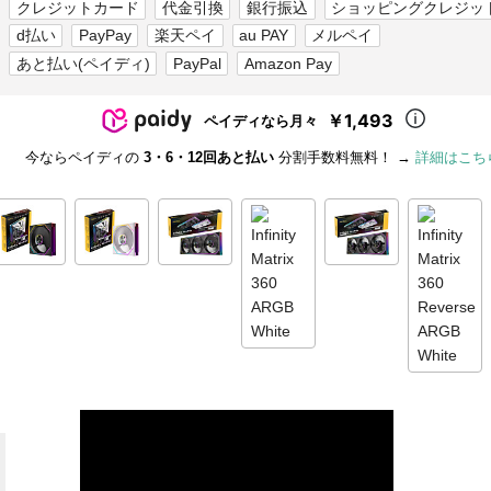
クレジットカード
代金引換
銀行振込
ショッピングクレジッ
d払い
PayPay
楽天ペイ
au PAY
メルペイ
あと払い(ペイディ)
PayPal
Amazon Pay
￥1,493
ペイディなら月々
今ならペイディの
3・6・12回あと払い
分割手数料無料！ →
詳細はこち