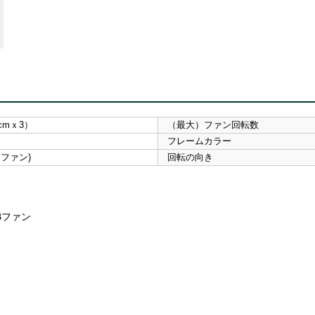
2cmｘ3）
（最大）ファン回転数
フレームカラー
WMファン)
回転の向き
Bファン