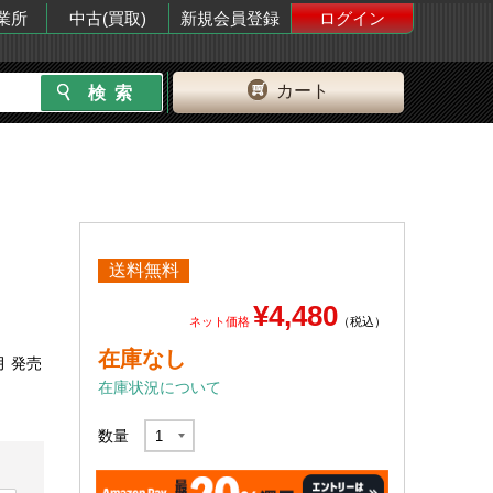
業所
中古(買取)
新規会員登録
ログイン
カート
送料無料
¥4,480
ネット価格
（税込）
在庫なし
月 発売
在庫状況について
数量